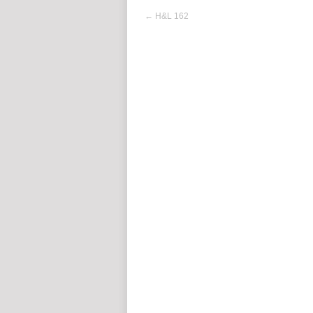
←
H&L 162