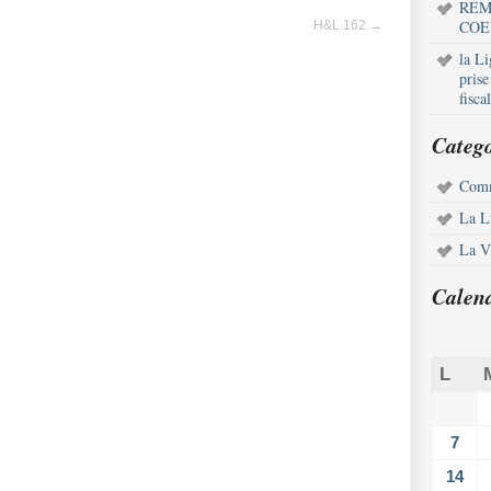
REM
COE
H&L 162
→
la L
pris
fisca
Catego
Comm
La L
La Vi
Calen
L
7
14