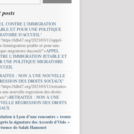
 posts
EL CONTRE L’IMMIGRATION
ABLE ET POUR UNE POLITIQUE
RATOIRE D’ACCUEIL
"
="https://ldh47.org/2023/03/11/appel-
e-limmigration-jetable-et-pour-une-
ique-migratoire-daccueil/">
APPEL
TRE L’IMMIGRATION JETABLE ET
R UNE POLITIQUE MIGRATOIRE
CCUEIL
RAITES : NON À UNE NOUVELLE
RESSION DES DROITS SOCIAUX
"
"https://ldh47.org/2023/03/11/retraites-
-une-nouvelle-regression-des-droits-
aux/">
RETRAITES : NON À UNE
VELLE RÉGRESSION DES DROITS
IAUX
lation à Lyon d’une rencontre « trente
après la signature des Accords d’Oslo »
résence de Salah Hamouri