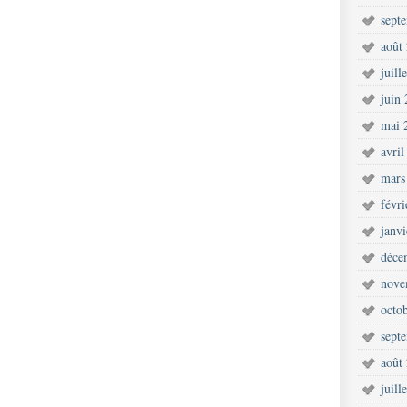
sept
août
juill
juin
mai 
avril
mars
févr
janv
déce
nove
octo
sept
août
juill