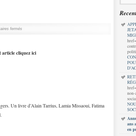
Recent
APP
ires fermés
JET
MIG
href
contr
polit
 article cliquez ici
CON
POU
D’A
RET
RÉG
href=
non-a
soci
NOU
ers. Un livre d’Alain Tarrius, Lamia Missaoui, Fatima
SOC
.
Annu
ans 
en p