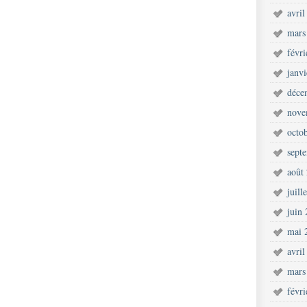
avril
mars
févr
janv
déce
nove
octo
sept
août
juill
juin
mai 
avril
mars
févr