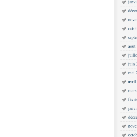
janv
déce
nove
octo
sept
août
juill
juin
mai 
avril
mars
févr
janv
déce
nove
octo