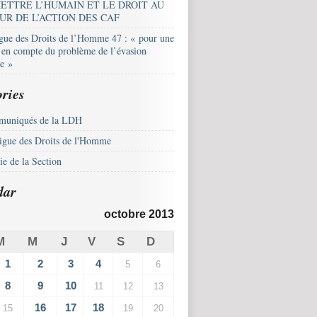
ETTRE L’HUMAIN ET LE DROIT AU
UR DE L’ACTION DES CAF
igue des Droits de l’Homme 47 : « pour une
e en compte du problème de l’évasion
le »
ries
uniqués de la LDH
igue des Droits de l'Homme
e de la Section
dar
octobre 2013
M
M
J
V
S
D
1
2
3
4
5
6
8
9
10
11
12
13
16
17
18
15
19
20