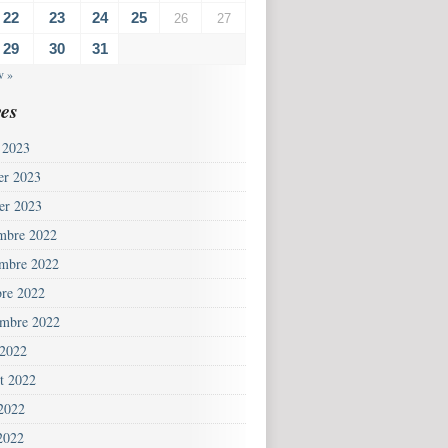
22
23
24
25
26
27
29
30
31
v »
es
 2023
ier 2023
ier 2023
mbre 2022
mbre 2022
bre 2022
embre 2022
 2022
et 2022
 2022
2022