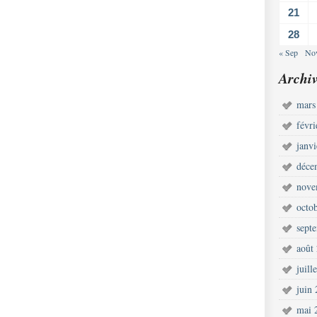
21
28
« Sep
No
Archiv
mars
févr
janv
déce
nove
octo
sept
août
juill
juin
mai 