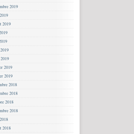
embre 2019
 2019
et 2019
 2019
2019
 2019
 2019
ier 2019
ier 2019
mbre 2018
mbre 2018
bre 2018
embre 2018
 2018
et 2018