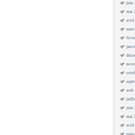
juin
mai 
avril
mars
févr
janv
déce
nove
octo
sept
août
juill
juin
mai 
avril
mars