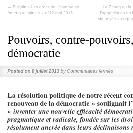
←
Bulletin « Les droits de l’Homme en
Le Fnaeg ou la 
Amérique latine » » n°12 mai 2013
l’appréciation du
vie privée au regar
Pouvoirs, contre-pouvoirs
démocratie
Posted on
8 juillet 2013
by
Commentaires fermés
La résolution politique de notre récent co
renouveau de la démocratie » soulignait l
«
inventer une nouvelle efficacité démocrat
pragmatique et radicale, fondée sur les dro
résolument ancrée dans leurs déclinaisons