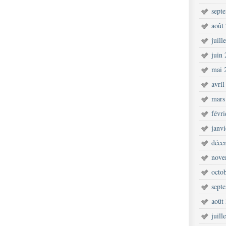
sept
août
juill
juin
mai 
avril
mars
févr
janv
déce
nove
octo
sept
août
juill