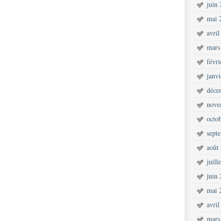
juin
mai 
avril
mars
févr
janv
déce
nove
octo
sept
août
juill
juin
mai 
avril
mars