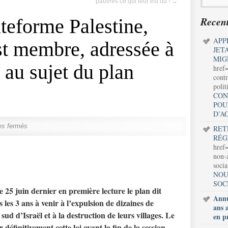
pauvres ce qui leur est dû !
→
Recent
ateforme Palestine,
APP
t membre, adressée à
JET
MIG
 au sujet du plan
href
contr
polit
CON
POU
D’A
es fermés
RET
RÉG
href=
non-a
soci
NOU
SOC
 25 juin dernier en première lecture le plan dit
Annu
les 3 ans à venir à l’expulsion de dizaines de
ans 
sud d’Israël et à la destruction de leurs villages. Le
en p
définitivement cette loi avant la fin de la session