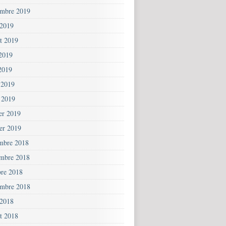
embre 2019
 2019
et 2019
 2019
2019
 2019
 2019
ier 2019
ier 2019
mbre 2018
mbre 2018
bre 2018
embre 2018
 2018
et 2018