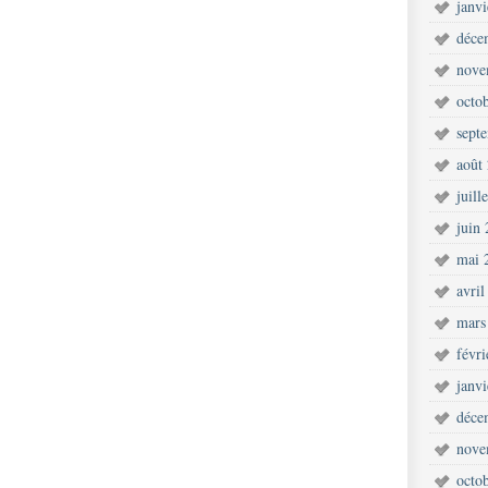
janv
déce
nove
octo
sept
août
juill
juin
mai 
avril
mars
févr
janv
déce
nove
octo