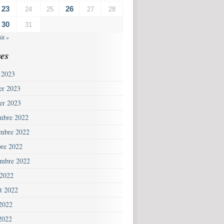
23
26
24
25
27
28
30
31
ût »
es
 2023
ier 2023
ier 2023
mbre 2022
mbre 2022
bre 2022
embre 2022
 2022
et 2022
 2022
2022