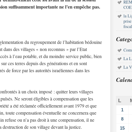
REM
ession suffisamment importante ne l’en empêche pas.
COE
la L
pris
fisca
Catego
 réglementation du regroupement de l’habitation bédouine
 dans des villages « non reconnus » par l’Etat
Comm
’accès à l’eau potable, et du moindre service public, bien
La L
 sur ces terres depuis des générations et en sont
La Vi
rés de force par les autorités israéliennes dans les
Calen
confrontés à un choix imposé : quitter leurs villages
xpulsés. Ne seront éligibles à compensation que les
L
priété a été réclamée officiellement avant 1979 et que
1
fin, toute compensation éventuelle ne concernera que
8
n refuse ou n’a pas droit à une compensation, il ne
a destruction de son village devant la justice.
15