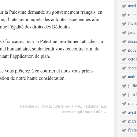
avril
r la Palestine demande au gouvernement français, en
mars
 d’intervenir auprès des autorités israéliennes afin
févr
nnue l’égalité des droits des Bédouins.
janv
françaises pour la Palestine, résolument attachés au
déce
ional humanitaire, souhaiterait vous rencontrer afin de
nove
uant l’application de plan.
octo
sept
e vous prêterez à ce courrier et nous vous prions
août
ssion de notre haute considération.
juill
juin
mai 
Réforme du RSA activité et de la PPE : redonner aux
avril
pauvres ce qui leur est dû !
→
mars
févr