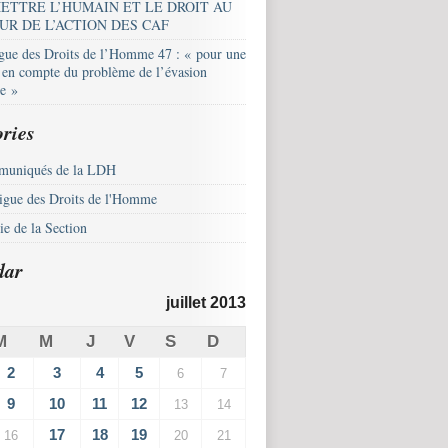
ETTRE L’HUMAIN ET LE DROIT AU
UR DE L’ACTION DES CAF
igue des Droits de l’Homme 47 : « pour une
e en compte du problème de l’évasion
le »
ries
uniqués de la LDH
igue des Droits de l'Homme
e de la Section
dar
juillet 2013
M
M
J
V
S
D
2
3
4
5
6
7
9
10
11
12
13
14
17
18
19
16
20
21