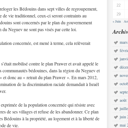
22
reloger les Bédouins dans sept villes de regroupement,
29
e de vie traditionnel, ceux-ci seront contraints au
« Juin
Ao
édouins sont concernés par le plan du gouvernement
ion du Neguev ne sont pas visés par cette loi.
Archiv
mars
pulation concernée, est mené à terme, cela relèverait
févr
janv
s’était mobilisé contre le plan Prawer et avait appelé le
déce
les communautés bédouines, dans la région du Neguev et
nove
s » et donc au « retrait du plan Prawer ». En mars 2012,
octo
mination de la discrimination raciale demandait à Israël
wer.
sept
août
é exprimée de la population concernée qui résiste avec
juill
res de ses villages et refuse de les abandonner. Ce plan
juin
es Bédouins à la propriété, au logement et à la liberté de
ode de vie.
mai 