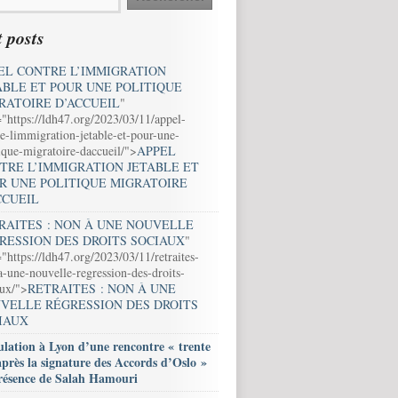
 posts
EL CONTRE L’IMMIGRATION
ABLE ET POUR UNE POLITIQUE
RATOIRE D’ACCUEIL
"
="https://ldh47.org/2023/03/11/appel-
e-limmigration-jetable-et-pour-une-
ique-migratoire-daccueil/">
APPEL
TRE L’IMMIGRATION JETABLE ET
R UNE POLITIQUE MIGRATOIRE
CCUEIL
RAITES : NON À UNE NOUVELLE
RESSION DES DROITS SOCIAUX
"
"https://ldh47.org/2023/03/11/retraites-
-une-nouvelle-regression-des-droits-
aux/">
RETRAITES : NON À UNE
VELLE RÉGRESSION DES DROITS
IAUX
lation à Lyon d’une rencontre « trente
après la signature des Accords d’Oslo »
résence de Salah Hamouri