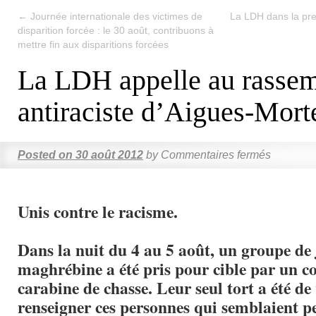
←
Journée internationale des victimes de
La LDH dans la pre
disparition forcée : le 30 août, contribuons à
mettre fin aux disparitions forcées
La LDH appelle au rasse
antiraciste d’Aigues-Mort
Posted on
30 août 2012
by
Commentaires fermés
Unis contre le racisme.
Dans la nuit du 4 au 5 août, un groupe de 
maghrébine a été pris pour cible par un 
carabine de chasse. Leur seul tort a été de
renseigner ces personnes qui semblaient p