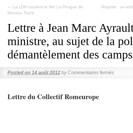
←
La LDH soutient le film La Pirogue de
Mayotte : un enfa
Moussa Touré
Lettre à Jean Marc Ayraul
ministre, au sujet de la po
démantèlement des camp
Posted on
14 août 2012
by
Commentaires fermés
Lettre du Collectif Romeurope