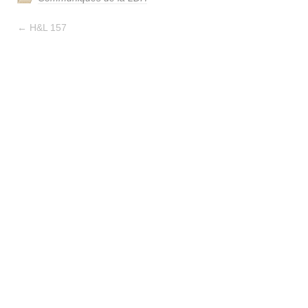
←
H&L 157