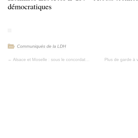
démocratiques
Communiqués de la LDH
←
Alsace et Moselle : sous le concordat…
Plus de garde à v