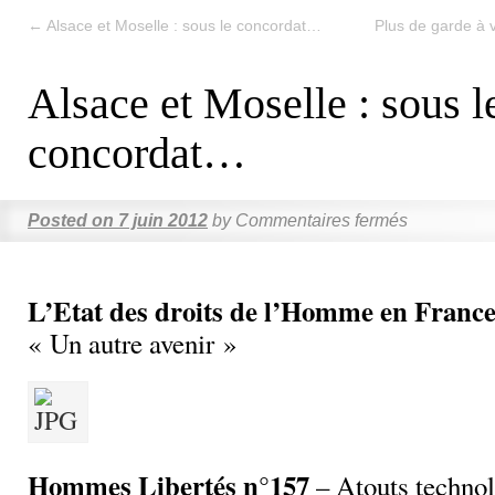
←
Alsace et Moselle : sous le concordat…
Plus de garde à v
Alsace et Moselle : sous l
concordat…
Posted on
7 juin 2012
by
Commentaires fermés
L’Etat des droits de l’Homme en France
« Un autre avenir »
Hommes Libertés n°157
– Atouts technol