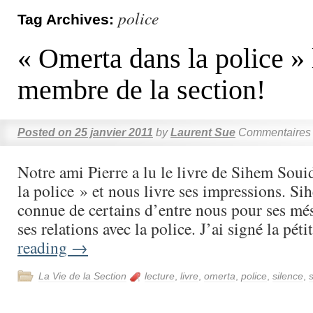
police
Tag Archives:
« Omerta dans la police » 
membre de la section!
Posted on
25 janvier 2011
by
Laurent Sue
Commentaires 
Notre ami Pierre a lu le livre de Sihem Sou
la police » et nous livre ses impressions. Si
connue de certains d’entre nous pour ses mé
ses relations avec la police. J’ai signé la pé
reading
→
La Vie de la Section
lecture
,
livre
,
omerta
,
police
,
silence
,