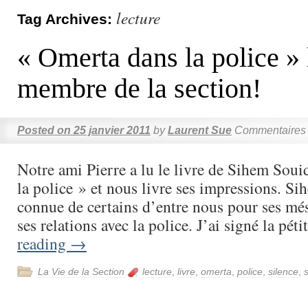
lecture
Tag Archives:
« Omerta dans la police » 
membre de la section!
Posted on
25 janvier 2011
by
Laurent Sue
Commentaires 
Notre ami Pierre a lu le livre de Sihem Sou
la police » et nous livre ses impressions. Si
connue de certains d’entre nous pour ses mé
ses relations avec la police. J’ai signé la pé
reading
→
La Vie de la Section
lecture
,
livre
,
omerta
,
police
,
silence
,