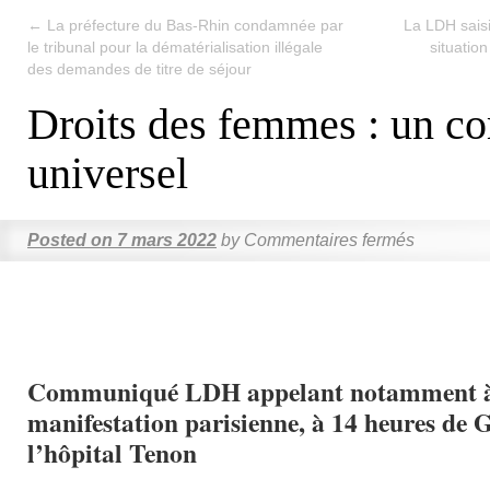
←
La préfecture du Bas-Rhin condamnée par
La LDH saisi
le tribunal pour la dématérialisation illégale
situatio
des demandes de titre de séjour
Droits des femmes : un c
universel
Posted on
7 mars 2022
by
Commentaires fermés
Communiqué LDH appelant notamment à
manifestation parisienne, à 14 heures de 
l’hôpital Tenon