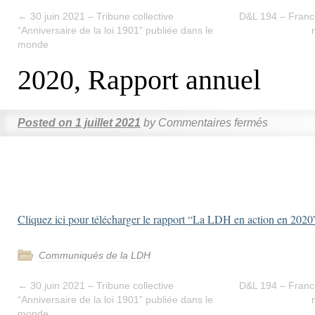
←
30 juin 2021 – Tribune collective
D&L 194 – France
“Anniversaire de la loi 1901” publiée dans le
monde
2020, Rapport annuel
Posted on
1 juillet 2021
by
Commentaires fermés
Cliquez ici pour télécharger le rapport “La LDH en action en 2020
Communiqués de la LDH
←
30 juin 2021 – Tribune collective
D&L 194 – France
“Anniversaire de la loi 1901” publiée dans le
monde