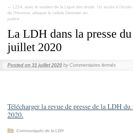
←
L214, avec le soutien de la Ligue des droits
Un accès à l’école
de l’Homme, attaque la cellule Demeter en
justice
La LDH dans la presse du
juillet 2020
Posted on
31 juillet 2020
by
Commentaires fermés
Télécharger la revue de presse de la LDH du 
2020.
Communiqués de la LDH