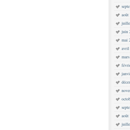
sept
août
juill
juin
mai 
avril
mars
févr
janv
déce
nove
octo
sept
août
juill