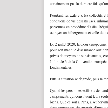
certainement pas la dernière fois qu’un
Pourtant, les exilé-e-s, les collectifs 
conditions de vie désastreuses, inhuma
personnes en procédure d’asile. Réguliè
octroyer un hébergement et celle de met
Le 2 juillet 2020, la Cour européenne
pour son manque d’assistance aux deman
privés de moyens de subsistance », con
à l’article 3 de la Convention europée
fondamentales.
Plus la situation se dégrade, plus la r
Quand les personnes exilé-e-s demande
campements qui constituent leurs seuls l
biens. Que ce soit à Paris, à Aubervilli
s’accompagnent, de surcroît, d’une vio