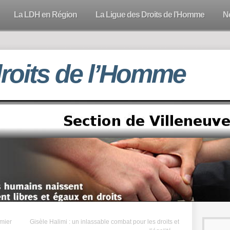
La LDH en Région
La Ligue des Droits de l’Homme
N
droits de l’Homme
emier
Gisèle Halimi : un inlassable combat pour les droits et