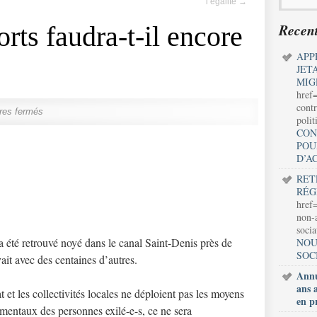
l’égalité
→
Recent
ts faudra-t-il encore
APP
JET
MIG
href
contr
res fermés
polit
CON
POU
D’A
RET
RÉG
href=
non-a
soci
 a été retrouvé noyé dans le canal Saint-Denis près de
NOU
SOC
ait avec des centaines d’autres.
Annu
ans 
at et les collectivités locales ne déploient pas les moyens
en p
amentaux des personnes exilé-e-s, ce ne sera