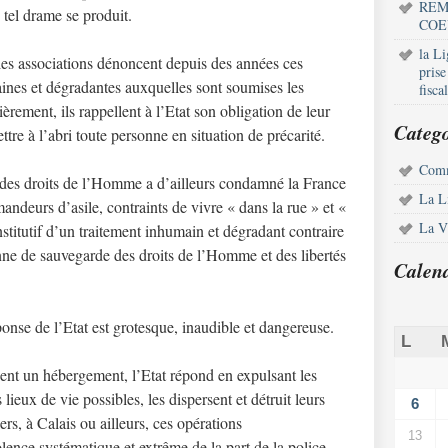
REM
 tel drame se produit.
COE
la L
et les associations dénoncent depuis des années ces
pris
ines et dégradantes auxquelles sont soumises les
fisca
rement, ils rappellent à l’Etat son obligation de leur
Catego
tre à l’abri toute personne en situation de précarité.
Comm
 des droits de l’Homme a d’ailleurs condamné la France
La L
deurs d’asile, contraints de vivre « dans la rue » et «
La Vi
stitutif d’un traitement inhumain et dégradant contraire
nne de sauvegarde des droits de l’Homme et des libertés
Calen
éponse de l’Etat est grotesque, inaudible et dangereuse.
L
nt un hébergement, l’Etat répond en expulsant les
ieux de vie possibles, les dispersent et détruit leurs
6
ers, à Calais ou ailleurs, ces opérations
13
lence systématique et extrême de la part de la police.