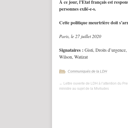
À ce jour, l’Etat français est respon
personnes exilé-e-s.
Cette politique meurtrière doit s’arr
Paris, le 27 juillet 2020
Signataires :
Gisti, Droits d’urgence,
Wilson, Watizat
Communiqués de la LDH
←
Lettre ouverte de LDH à l’attention du Pr
ministre au sujet de la Miviludes