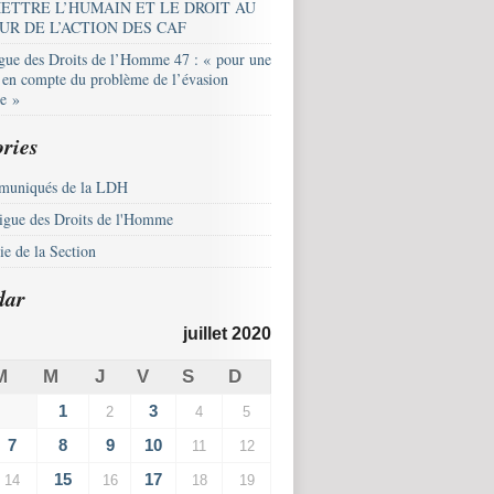
ETTRE L’HUMAIN ET LE DROIT AU
UR DE L’ACTION DES CAF
igue des Droits de l’Homme 47 : « pour une
e en compte du problème de l’évasion
le »
ries
uniqués de la LDH
igue des Droits de l'Homme
e de la Section
dar
juillet 2020
M
M
J
V
S
D
1
3
2
4
5
7
8
9
10
11
12
15
17
14
16
18
19