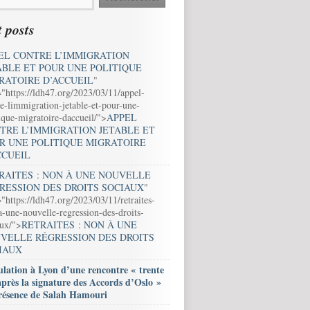
 posts
EL CONTRE L’IMMIGRATION
ABLE ET POUR UNE POLITIQUE
RATOIRE D’ACCUEIL
"
="https://ldh47.org/2023/03/11/appel-
e-limmigration-jetable-et-pour-une-
ique-migratoire-daccueil/">
APPEL
TRE L’IMMIGRATION JETABLE ET
R UNE POLITIQUE MIGRATOIRE
CCUEIL
RAITES : NON À UNE NOUVELLE
RESSION DES DROITS SOCIAUX
"
"https://ldh47.org/2023/03/11/retraites-
-une-nouvelle-regression-des-droits-
aux/">
RETRAITES : NON À UNE
VELLE RÉGRESSION DES DROITS
IAUX
lation à Lyon d’une rencontre « trente
après la signature des Accords d’Oslo »
résence de Salah Hamouri