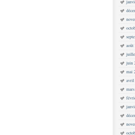
janv
déce
nove
octo
sept
août
juill
juin
mai 
avril
mars
févr
janv
déce
nove
octo