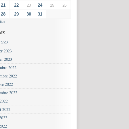
21
22
24
23
25
26
28
29
30
31
ût »
es
 2023
ier 2023
ier 2023
mbre 2022
mbre 2022
bre 2022
embre 2022
 2022
et 2022
 2022
2022