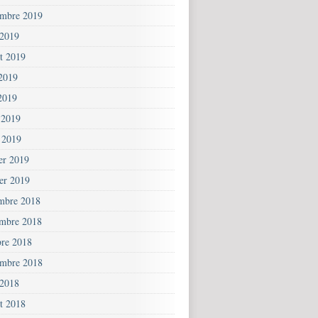
embre 2019
 2019
et 2019
 2019
2019
 2019
 2019
ier 2019
ier 2019
mbre 2018
mbre 2018
bre 2018
embre 2018
 2018
et 2018