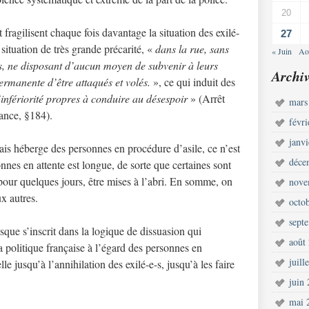
20
t fragilisent chaque fois davantage la situation des exilé-
27
 situation de très grande précarité, «
dans la rue, sans
« Juin
Ao
es, ne disposant d’aucun moyen de subvenir à leurs
Archiv
permanente d’être attaqués et volés.
», ce qui induit des
infériorité propres à conduire au désespoir
» (Arrêt
mars
ance, §184).
févr
janv
çais héberge des personnes en procédure d’asile, ce n’est
déce
nnes en attente est longue, de sorte que certaines sont
pour quelques jours, être mises à l’abri. En somme, on
nove
ux autres.
octo
sept
esque s’inscrit dans la logique de dissuasion qui
août
a politique française à l’égard des personnes en
juill
le jusqu’à l’annihilation des exilé-e-s, jusqu’à les faire
juin
mai 