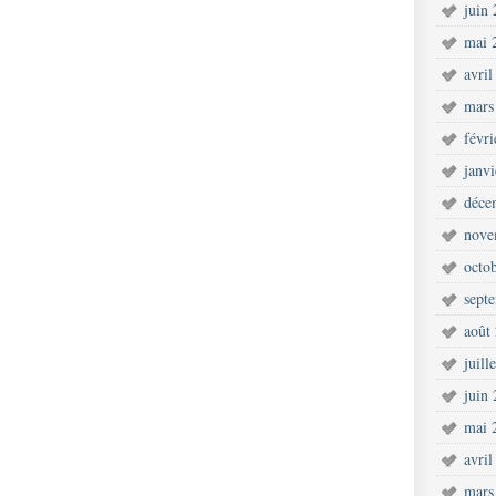
juin
mai 
avril
mars
févr
janv
déce
nove
octo
sept
août
juill
juin
mai 
avril
mars