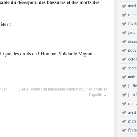
sable du désespoir, des blessures et des morts des
avril
mars
êter !
févr
janv
déce
nove
 Ligue des droits de l’Homme, Solidarité Migrants
octo
sept
août
juill
emier
Gisèle Halimi : un inlassable combat pour les droits et
juin
l’égalité
→
mai 
avril
mars
févr