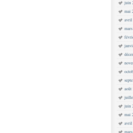
juin
mai 
avril
mars
févr
janv
déce
nove
octo
sept
août
juill
juin
mai 
avril
mars