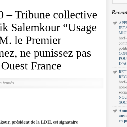
Recent
0 – Tribune collective
APP
lik Salemkour “Usage
JET
MIG
 M. le Premier
href
contr
polit
enez, ne punissez pas
CON
POU
r Ouest France
D’A
RET
RÉG
href=
s fermés
non-a
soci
NOU
SOC
Annu
ans 
en p
kour, président de la LDH, est signataire