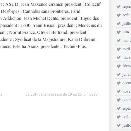
 ; ASUD, Jean-Maxence Granier, président ; Collectif
sept
e Desforges ; Cannabis sans Frontières, Farid
août
n Addiction, Jean Michel Delile, président ; Ligue des
juill
président ; L630, Yann Bisiou, président ; Médecins du
nt ; Norml France, Olivier Bertrand, président ;
juin
idente ; Syndicat de la Magistrature, Katia Dubreuil,
mai 
rance, Estellia Araez, présidente ; Techno Plus,
avril
mars
févr
janv
déce
nove
ns
La LDH dans la presse du 19 au 25 juin 2020
→
octo
sept
août
juill