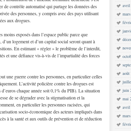
avril
er de contrôle automatisé qui partage les données des
rivée des personnes, y compris avec des pays utilisant
mars
liées aux drogues.
févr
janv
es moins exposés dans l’espace public parce que
déce
, d’un logement et d’un capital social seront quant à
nove
itions. En estimant « régler » le problème de l’interdit,
ités et une défiance vis-à-vis de l’impartialité des forces
octo
sept
août
out une guerre contre les personnes, en particulier celles
juill
quement. L’activité policière contre les drogues est
s d’euros chaque année soit 0,1% du PIB). La situation
juin
esse de se dégrader avec la stigmatisation et la
mai 
mment, en particulier les personnes racisées, qui
avril
précarisation socio-économique des acteurs impliqués dans
mars
ccès à la santé et aux outils de prévention et de réduction
févr