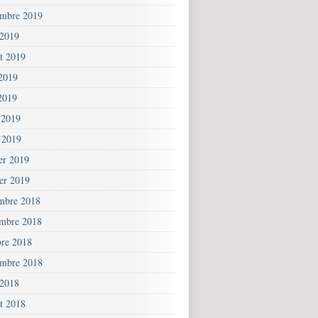
embre 2019
 2019
et 2019
 2019
2019
 2019
 2019
ier 2019
ier 2019
mbre 2018
mbre 2018
bre 2018
embre 2018
 2018
et 2018