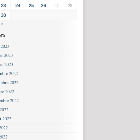
23
24
25
26
27
28
30
l »
es
 2023
ier 2023
ier 2023
mbre 2022
mbre 2022
bre 2022
embre 2022
 2022
et 2022
 2022
2022