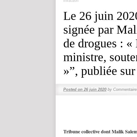
infraction
Le 26 juin 202
signée par Ma
de drogues : «
ministre, sout
»”, publiée su
Posted on
26 juin 2020
by
Commentaire
Tribune collective dont Malik Salem