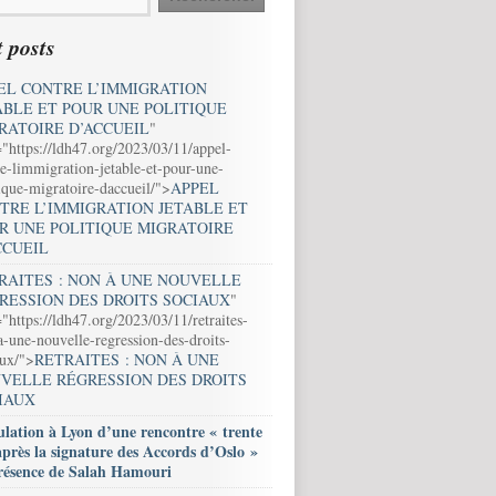
 posts
EL CONTRE L’IMMIGRATION
ABLE ET POUR UNE POLITIQUE
RATOIRE D’ACCUEIL
"
="https://ldh47.org/2023/03/11/appel-
e-limmigration-jetable-et-pour-une-
ique-migratoire-daccueil/">
APPEL
TRE L’IMMIGRATION JETABLE ET
R UNE POLITIQUE MIGRATOIRE
CCUEIL
RAITES : NON À UNE NOUVELLE
RESSION DES DROITS SOCIAUX
"
"https://ldh47.org/2023/03/11/retraites-
-une-nouvelle-regression-des-droits-
aux/">
RETRAITES : NON À UNE
VELLE RÉGRESSION DES DROITS
IAUX
lation à Lyon d’une rencontre « trente
après la signature des Accords d’Oslo »
résence de Salah Hamouri