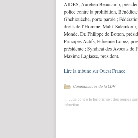
AIDES, Aurélien Beaucamp, président
police contre la prohibition, Bénédict
Ghehiouèche, porte-parole ; Fédératio
droits de l’Homme, Malik Salemkour, 
Monde, Dr. Philippe de Botton, préside
Principes Actifs, Fabienne Lopez, prés
présidente ; Syndicat des Avocats de F
Maxime Laglasse, président.
Lire la tribune sur Ouest France
Communiqués de la LDH
←
Lutte contre le terrorisme : des peines sa
infraction