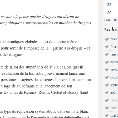
22
29
e ce soir : je pense que les drogues ont détruit de
« Mai
Jui
es politiques gouvernementales en matière de drogues
Archiv
mars
 et économiques globales, c’est donc cette même
févr
ur sortir de l’impasse de la « guerre à la drogue » et
es des drogues.
janv
déce
re de la loi des stupéfiants de 1970, et alors qu’elle
nove
 d’évaluation de la loi, votre gouvernement lance une
octo
personnes usagères des drogues à travers l’instauration
sept
r usage de stupéfiants et le lancement de son
s les villes de Rennes, Reims, Créteil et Boissy-Saint-
août
juill
juin
e type de répression systématique dans un livre blanc
mai 
 l’instauration de l’amende forfaitaire délictuelle s’est