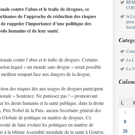
REM
COE
nale contre l’abus et le trafic de drogues, ce
artisanes de l’approche de réduction des risques
la L
pris
n de rappeler l’importance d’une politique des
fisca
oits humains et de leur santé.
Catego
Comm
ionale contre l’abus et le trafic de drogues. Certains
La L
selon lequel « un monde sans drogue » serait possible
La Vi
 le meilleur rempart face aux dangers de la drogue.
Calen
ction des risques liés aux usages de drogues participent
tionale « Soutenez. Ne punissez pas ! » promouvant
 les droits humains et la santé publique, dans la droite
L
 Prix Nobel de la Paix, ancien Secrétaire général des
1
Globale de politique en matière de drogues. Ce
8
ssité de faire évoluer les politiques en matière de
15
ours à la 68ème Assemblé mondiale de la santé à Genève,