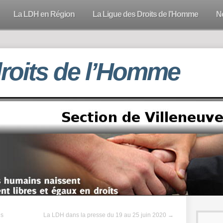
La LDH en Région
La Ligue des Droits de l’Homme
N
droits de l’Homme
ns
La LDH dans la presse du 19 au 25 juin 2020
→