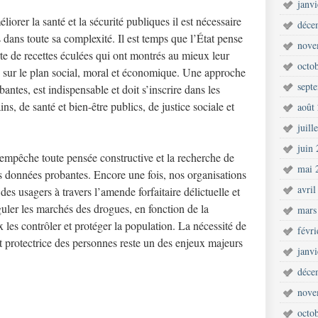
janv
iorer la santé et la sécurité publiques il est nécessaire
déce
dans toute sa complexité. Il est temps que l’État pense
nove
te de recettes éculées qui ont montrés au mieux leur
octo
res sur le plan social, moral et économique. Une approche
sept
ntes, est indispensable et doit s’inscrire dans les
ns, de santé et bien-être publics, de justice sociale et
août
juill
juin
f empêche toute pensée constructive et la recherche de
mai 
s données probantes. Encore une fois, nos organisations
avril
s usagers à travers l’amende forfaitaire délictuelle et
guler les marchés des drogues, en fonction de la
mars
 les contrôler et protéger la population. La nécessité de
févr
et protectrice des personnes reste un des enjeux majeurs
janv
déce
nove
octo