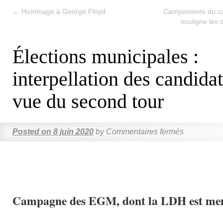
←
Hommage à George Floyd
Campements du cana
souligne les d
Élections municipales :
interpellation des candidat
vue du second tour
Posted on
8 juin 2020
by
Commentaires fermés
Campagne des EGM, dont la LDH est m