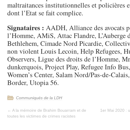
maltraitances institutionnelles et policières e
dont l’Etat se fait complice.
Signataires :
AADH, Alliance des avocats po
l’Homme, AMiS, Attac Flandre, L’Auberge d
Bethlehem, Cimade Nord Picardie, Collecti
non violent Louis Lecoin, Help Refugees, 
Observers, Ligue des droits de l’Homme, Mr
dunkerquois, Project Play, Refugee Info Bus
Women’s Center, Salam Nord/Pas-de-Calais, 
Border, Utopia 56.
Communiqués de la LDH
←
A la mémoire de Brahim Bouarram et de
1er Mai 2020 : 
toutes les victimes de crimes racistes