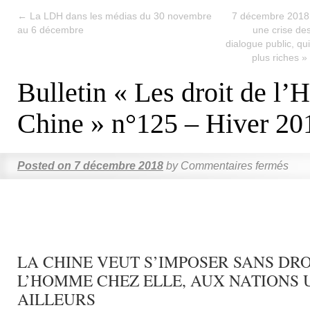
←
La LDH dans les médias du 30 novembre
7 décembre 2018 –
au 6 décembre
une crise des
dialogue public, qu
plus riches 
Bulletin « Les droit de l
Chine » n°125 – Hiver 20
Posted on
7 décembre 2018
by
Commentaires fermés
LA CHINE VEUT S’IMPOSER SANS DRO
L’HOMME CHEZ ELLE, AUX NATIONS 
AILLEURS