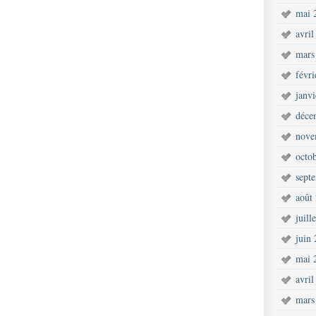
mai 
avril
mars
févr
janv
déce
nove
octo
sept
août
juill
juin
mai 
avril
mars