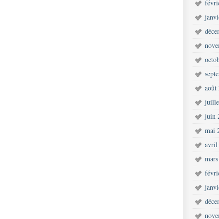
févr
janv
déce
nove
octo
sept
août
juill
juin
mai 
avril
mars
févr
janv
déce
nove