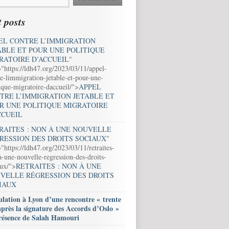
 posts
EL CONTRE L’IMMIGRATION
ABLE ET POUR UNE POLITIQUE
RATOIRE D’ACCUEIL
"
="https://ldh47.org/2023/03/11/appel-
e-limmigration-jetable-et-pour-une-
ique-migratoire-daccueil/">
APPEL
TRE L’IMMIGRATION JETABLE ET
R UNE POLITIQUE MIGRATOIRE
CCUEIL
RAITES : NON À UNE NOUVELLE
RESSION DES DROITS SOCIAUX
"
"https://ldh47.org/2023/03/11/retraites-
-une-nouvelle-regression-des-droits-
aux/">
RETRAITES : NON À UNE
VELLE RÉGRESSION DES DROITS
IAUX
lation à Lyon d’une rencontre « trente
après la signature des Accords d’Oslo »
résence de Salah Hamouri