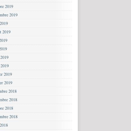
bre 2019
embre 2019
 2019
et 2019
 2019
2019
 2019
 2019
ier 2019
ier 2019
mbre 2018
mbre 2018
bre 2018
embre 2018
 2018