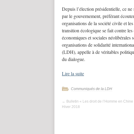
Depuis l’élection présidentielle, ce n
par le gouvernement, préférant écouter 
organisations de la société civile et les
transition écologique se fait contre les
économiques et sociales néolibérales se
organisations de solidarité internatio
(LDH), appelle à de véritables politique
du dialogue.
Lire la suite
Communiqués de la LDH
←
Bulletin « Les droit de l’Homme en Chine
Hiver 2018