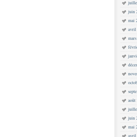
juill
juin
mai 
avril
mars
févr
janv
déce
nove
octo
sept
août
juill
juin
mai 
avril