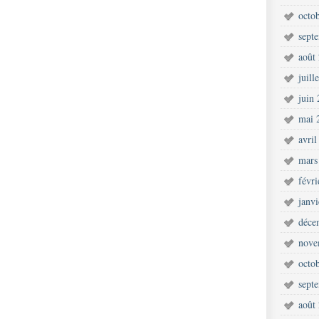
octo
sept
août
juill
juin
mai 
avril
mars
févr
janv
déce
nove
octo
sept
août