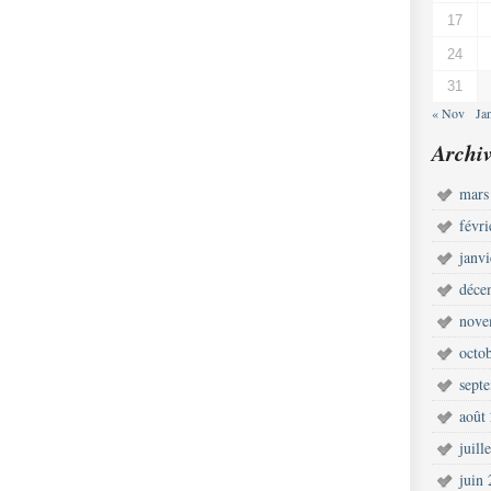
17
24
31
« Nov
Ja
Archiv
mars
févr
janv
déce
nove
octo
sept
août
juill
juin