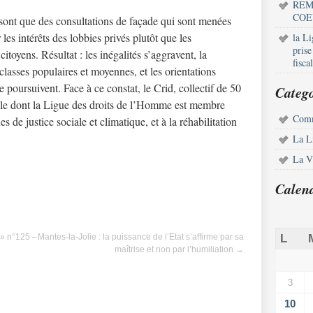
REM
COE
e sont que des consultations de façade qui sont menées
les intérêts des lobbies privés plutôt que les
la L
pris
 citoyens. Résultat : les inégalités s’aggravent, la
fisca
 classes populaires et moyennes, et les orientations
 poursuivent. Face à ce constat, le Crid, collectif de 50
Catego
nale dont la Ligue des droits de l’Homme est membre
Comm
s de justice sociale et climatique, et à la réhabilitation
La L
La Vi
Calen
 » n°125 –
Mantes-la-Jolie : la puissance de l’Etat s’affirme par sa
L
maîtrise et non par l’humiliation
→
3
10