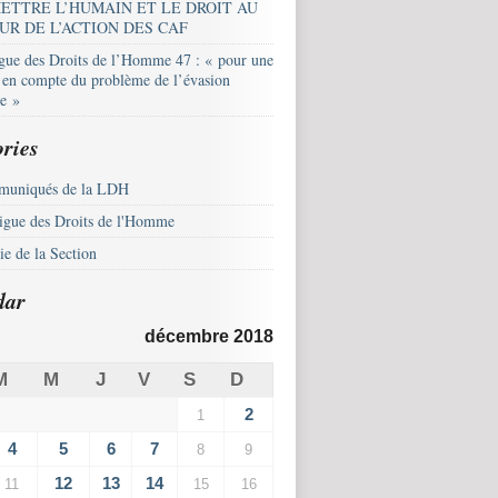
ETTRE L’HUMAIN ET LE DROIT AU
UR DE L’ACTION DES CAF
igue des Droits de l’Homme 47 : « pour une
e en compte du problème de l’évasion
le »
ries
uniqués de la LDH
igue des Droits de l'Homme
e de la Section
dar
décembre 2018
M
M
J
V
S
D
2
1
4
5
6
7
8
9
12
13
14
11
15
16