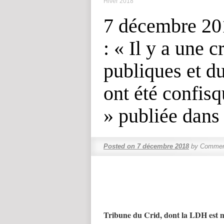
Hiver 2018
7 décembre 20
: « Il y a une c
publiques et du
ont été confisq
» publiée dan
Posted on
7 décembre 2018
by
Comment
Tribune du Crid, dont la LDH est