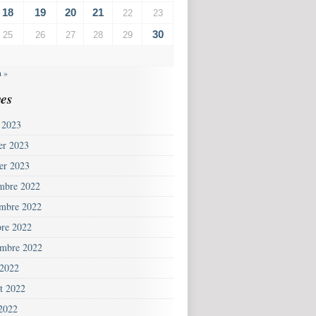
18
19
20
21
22
23
30
25
26
27
28
29
n »
es
 2023
ier 2023
ier 2023
mbre 2022
mbre 2022
bre 2022
embre 2022
 2022
et 2022
 2022