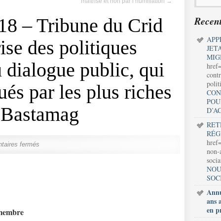
maîtrise et non par l’humiliation
→
Recent
18 – Tribune du Crid
APP
rise des politiques
JET
MIG
 dialogue public, qui
href
contr
polit
ués par les plus riches
CON
POU
s Bastamag
D’A
RET
RÉG
href=
aires fermés
non-a
soci
NOU
SOC
Annu
ans 
en p
 membre