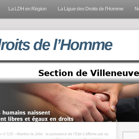
La LDH en Région
La Ligue des Droits de l’Homme
N
droits de l’Homme
 » n°125 –
Mantes-la-Jolie : la puissance de l’Etat s’affirme par sa