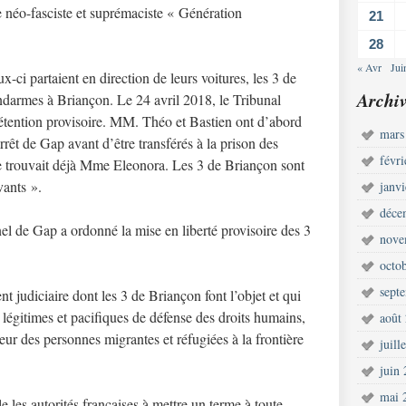
e néo-fasciste et suprémaciste « Génération
21
28
« Avr
Jui
x-ci partaient en direction de leurs voitures, les 3 de
Archiv
endarmes à Briançon. Le 24 avril 2018, le Tribunal
détention provisoire. MM. Théo et Bastien ont d’abord
mars
rrêt de Gap avant d’être transférés à la prison des
févr
se trouvait déjà Mme Eleonora. Les 3 de Briançon sont
vants ».
janv
déce
el de Gap a ordonné la mise en liberté provisoire des 3
nove
octo
sept
 judiciaire dont les 3 de Briançon font l’objet et qui
s légitimes et pacifiques de défense des droits humains,
août
veur des personnes migrantes et réfugiées à la frontière
juill
juin
mai 
 les autorités françaises à mettre un terme à toute