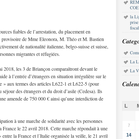
REM
COE
la L
pris
fisca
ources fiables de l’arrestation, du placement en
té provisoire de Mme Eleonora, M. Théo et M. Bastien
Catego
tivement de nationalité italienne, belgo-suisse et suisse,
Comm
personnes migrantes et réfugiées.
La L
ai 2018, les 3 de Briançon comparaîtront devant le
La Vi
de à l’entrée d’étrangers en situation irrégulière sur le
Calen
sée » aux termes des articles L622-1 et L622-5 (pour
 séjour des étrangers et du droit d’asile (Cedesa). Ils
 une amende de 750 000 € ainsi qu’une interdiction de
L
cipation à une marche de solidarité avec les personnes
7
t la France le 22 avril 2018. Cette marche répondait à une
14
entre la France et l’Italie organisée la veille, le 21 avril