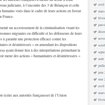
avril
eau judiciaire, à l’encontre des 3 de Briançon et celle
s humains visés dans le cadre de leurs actions en faveur
mars
en France.
févr
janv
menté un accroissement de la criminalisation visant les
déce
rsonnes migrantes en difficulté et les défenseurs de leurs
nove
es à garantir une protection efficace contre les
taires et désintéressés » en amendant les dispositions
octo
esa ayant donné lieu à des interprétations permettant la
sept
oir mené des actions « humanitaires et désintéressées »
août
juill
juin
mai 
avril
mars
r écrire aux autorités françaiseset de l’Union
févr