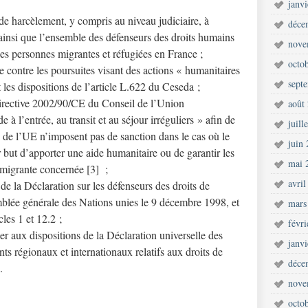
janv
de harcèlement, y compris au niveau judiciaire, à
déce
ainsi que l’ensemble des défenseurs des droits humains
nove
des personnes migrantes et réfugiées en France ;
octo
e contre les poursuites visant des actions « humanitaires
sept
les dispositions de l’article L.622 du Ceseda ;
Directive 2002/90/CE du Conseil de l’Union
août
à l’entrée, au transit et au séjour irréguliers » afin de
juill
 de l’UE n’imposent pas de sanction dans le cas où le
juin
but d’apporter une aide humanitaire ou de garantir les
mai 
 migrante concernée [3] ;
avril
de la Déclaration sur les défenseurs des droits de
lée générale des Nations unies le 9 décembre 1998, et
mars
cles 1 et 12.2 ;
févr
r aux dispositions de la Déclaration universelle des
janv
ts régionaux et internationaux relatifs aux droits de
déce
.
nove
octo