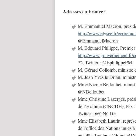
Adresses en France :
M. Emmanuel Macron, présiden
http://www.elysee.fr/ecrire-au
@EmmanuelMacron
M. Edouard Philippe, Premier 
http://www.gouvernement.fr/co
72, Twitter : @EphilippePM
M. Gérard Collomb, ministre d
M. Jean Yves le Drian, minist
Mme Nicole Belloubet, ministre
@NBelloubet
Mme Christine Lazerges, prési
de l’Homme (CNCDH), Fax : +
Twitter : @CNCDH
Mme Elisabeth Laurin, représe
de l’office des Nations unies 
email* ; Twitter : @France