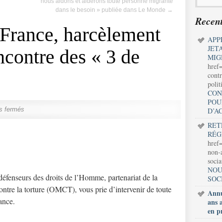
nous aidons et aiderons toute personne migrante
dans le besoin » publiée dans Le Monde
→
Recent
 France, harcèlement
APP
JET
encontre des « 3 de
MIG
href
contr
polit
CON
POU
s fermés
D’A
RET
RÉG
href=
non-a
soci
NOU
défenseurs des droits de l’Homme, partenariat de la
SOC
ntre la torture (OMCT), vous prie d’intervenir de toute
Annu
ance.
ans 
en p