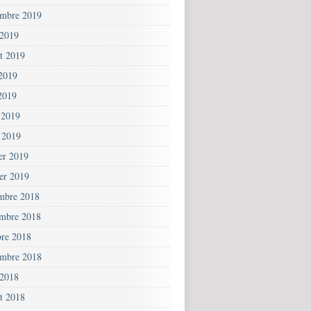
embre 2019
 2019
et 2019
 2019
2019
 2019
 2019
ier 2019
ier 2019
mbre 2018
mbre 2018
bre 2018
embre 2018
 2018
et 2018