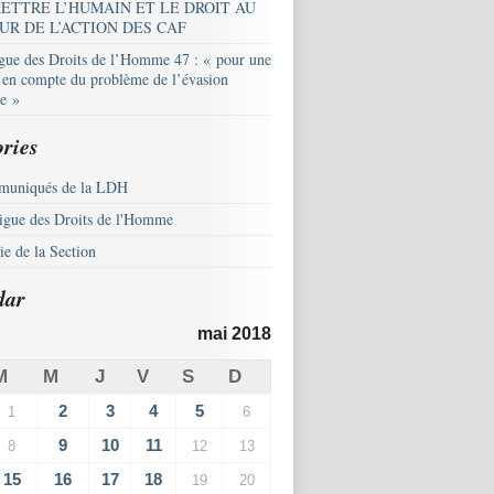
ETTRE L’HUMAIN ET LE DROIT AU
UR DE L’ACTION DES CAF
igue des Droits de l’Homme 47 : « pour une
e en compte du problème de l’évasion
le »
ries
uniqués de la LDH
igue des Droits de l'Homme
e de la Section
dar
mai 2018
M
M
J
V
S
D
2
3
4
5
1
6
9
10
11
8
12
13
15
16
17
18
19
20