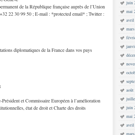
juin
 permanent de la République française auprès de l’Union
mai 
 +32 22 30 99 50 ; E-mail :
*protected email* ; Twitter :
avril
mars
févr
janv
ntations diplomatiques de la France dans vos pays
déce
nove
octo
sept
:
août
juill
Président et Commissaire Européen à l’amélioration
itutionnelles, état de droit et Charte des droits
juin
mai 
avril
mars