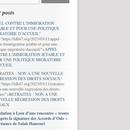
 posts
EL CONTRE L’IMMIGRATION
ABLE ET POUR UNE POLITIQUE
RATOIRE D’ACCUEIL
"
="https://ldh47.org/2023/03/11/appel-
e-limmigration-jetable-et-pour-une-
ique-migratoire-daccueil/">
APPEL
TRE L’IMMIGRATION JETABLE ET
R UNE POLITIQUE MIGRATOIRE
CCUEIL
RAITES : NON À UNE NOUVELLE
RESSION DES DROITS SOCIAUX
"
"https://ldh47.org/2023/03/11/retraites-
-une-nouvelle-regression-des-droits-
aux/">
RETRAITES : NON À UNE
VELLE RÉGRESSION DES DROITS
IAUX
lation à Lyon d’une rencontre « trente
après la signature des Accords d’Oslo »
résence de Salah Hamouri