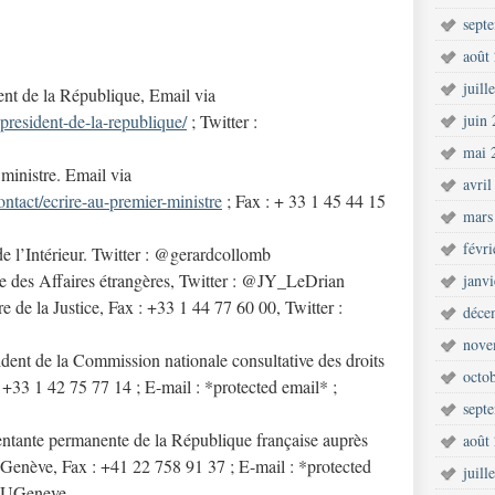
sept
août
juill
t de la République, Email via
-president-de-la-republique/
; Twitter :
juin
mai 
ministre. Email via
avril
ntact/ecrire-au-premier-ministre
; Fax : + 33 1 45 44 15
mars
févr
e l’Intérieur. Twitter : @gerardcollomb
re des Affaires étrangères, Twitter : @JY_LeDrian
janv
 de la Justice, Fax : +33 1 44 77 60 00, Twitter :
déce
nove
dent de la Commission nationale consultative des droits
octo
33 1 42 75 77 14 ; E-mail :
*protected email* ;
sept
ntante permanente de la République française auprès
août
à Genève, Fax : +41 22 758 91 37 ; E-mail :
*protected
juill
ONUGeneve