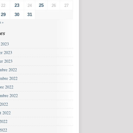
23
25
22
24
26
27
29
30
31
n »
es
 2023
ier 2023
ier 2023
mbre 2022
mbre 2022
bre 2022
embre 2022
 2022
et 2022
 2022
2022