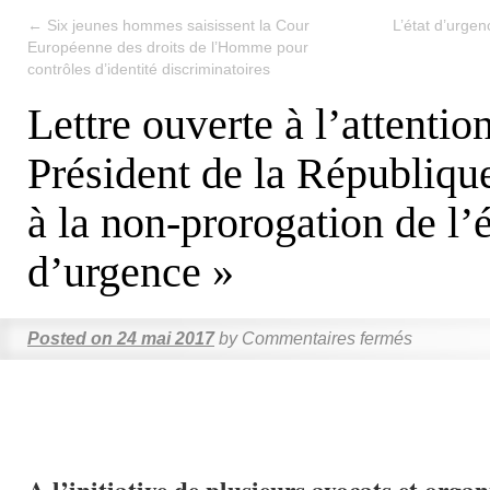
←
Six jeunes hommes saisissent la Cour
L’état d’urge
Européenne des droits de l’Homme pour
contrôles d’identité discriminatoires
Lettre ouverte à l’attentio
Président de la Républiqu
à la non-prorogation de l’é
d’urgence »
Posted on
24 mai 2017
by
Commentaires fermés