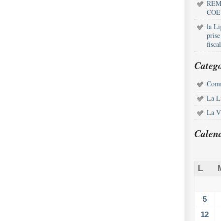
REM
COE
la L
pris
fisca
Catego
Comm
La L
La Vi
Calen
L
5
12