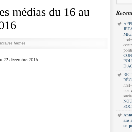
es médias du 16 au
Recent
016
APP
JET
MIG
href
taires fermés
contr
polit
CON
 au 22 décembre 2016.
POU
D’A
RET
RÉG
href=
non-a
soci
NOU
SOC
Annu
ans 
en p