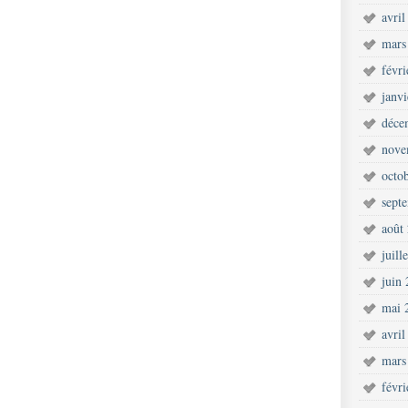
avril
mars
févr
janv
déce
nove
octo
sept
août
juill
juin
mai 
avril
mars
févr