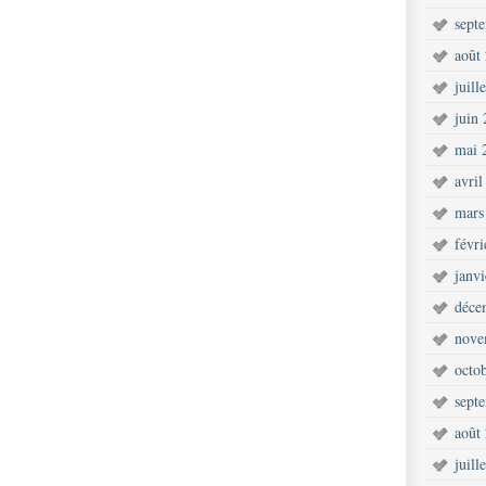
sept
août
juill
juin
mai 
avril
mars
févr
janv
déce
nove
octo
sept
août
juill