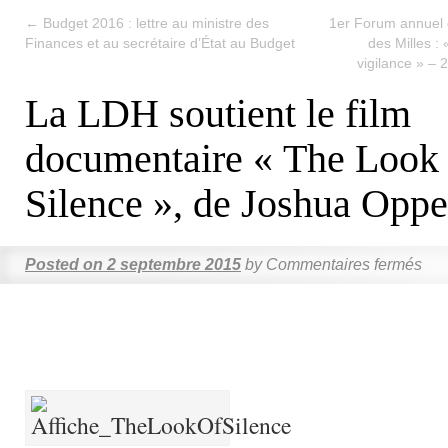
←
Budget 2016 : lettre au ministre des
1er Forum annuel 
Finances et au secrétaire d’État au Budget
des Milles :
vigilance » –
La LDH soutient le film
documentaire « The Look 
Silence », de Joshua Opp
Posted on
2 septembre 2015
by
Commentaires fermés