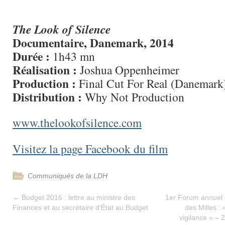
The Look of Silence
Documentaire, Danemark, 2014
Durée :
1h43 mn
Réalisation :
Joshua Oppenheimer
Production :
Final Cut For Real (Danemark
Distribution :
Why Not Production
www.thelookofsilence.com
Visitez la page Facebook du film
Communiqués de la LDH
←
Budget 2016 : lettre au ministre des
1er Forum annuel 
Finances et au secrétaire d’État au Budget
des Milles :
vigilance » –