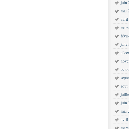
juin
mai 
avril
mars
févr
janv
déce
nove
octo
sept
août
juill
juin
mai 
avril
mars