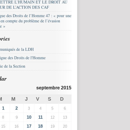
ETTRE L’HUMAIN ET LE DROIT AU
UR DE L’ACTION DES CAF
igue des Droits de l’Homme 47 : « pour une
e en compte du problème de l’évasion
le »
ries
uniqués de la LDH
igue des Droits de l'Homme
e de la Section
dar
septembre 2015
M
M
J
V
S
D
1
2
3
4
5
6
10
11
8
9
12
13
17
18
15
16
19
20