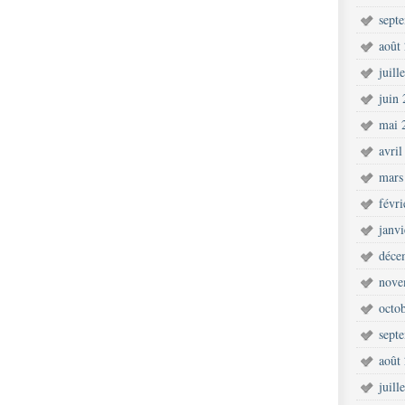
sept
août
juill
juin
mai 
avril
mars
févr
janv
déce
nove
octo
sept
août
juill