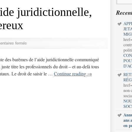
de juridictionnelle,
Recent
ereux
APP
JET
MIG
href
ntaires fermés
contr
polit
CON
 des barèmes de l’aide juridictionnelle communiqué
POU
D’A
 juste titre les professionnels du droit – et au-delà tous
taux. Le droit de saisir le …
Continue reading
→
RET
RÉG
href=
non-a
soci
NOU
SOC
Annu
ans 
en p