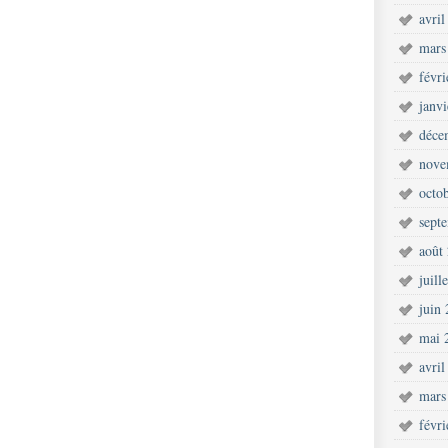
avril
mars
févr
janv
déce
nove
octo
sept
août
juill
juin
mai 
avril
mars
févr