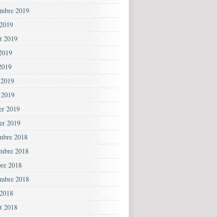
embre 2019
 2019
et 2019
 2019
2019
 2019
 2019
ier 2019
ier 2019
mbre 2018
mbre 2018
bre 2018
embre 2018
 2018
et 2018