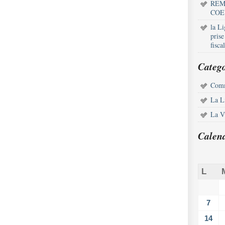
REM
COE
la L
pris
fisca
Catego
Comm
La L
La Vi
Calen
L
7
14