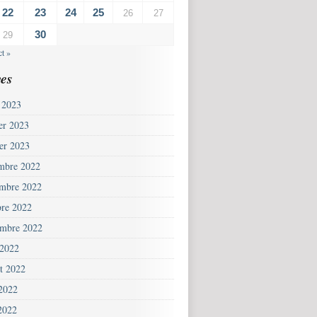
22
23
24
25
26
27
30
29
t »
es
 2023
ier 2023
ier 2023
mbre 2022
mbre 2022
bre 2022
embre 2022
 2022
et 2022
 2022
2022