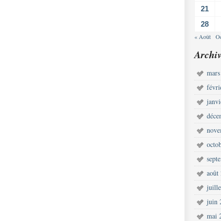
21
28
« Août
Oc
Archiv
mars
févr
janv
déce
nove
octo
sept
août
juill
juin
mai 