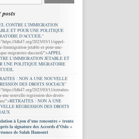
 posts
EL CONTRE L’IMMIGRATION
ABLE ET POUR UNE POLITIQUE
RATOIRE D’ACCUEIL
"
="https://ldh47.org/2023/03/11/appel-
e-limmigration-jetable-et-pour-une-
ique-migratoire-daccueil/">
APPEL
TRE L’IMMIGRATION JETABLE ET
R UNE POLITIQUE MIGRATOIRE
CCUEIL
RAITES : NON À UNE NOUVELLE
RESSION DES DROITS SOCIAUX
"
"https://ldh47.org/2023/03/11/retraites-
-une-nouvelle-regression-des-droits-
aux/">
RETRAITES : NON À UNE
VELLE RÉGRESSION DES DROITS
IAUX
lation à Lyon d’une rencontre « trente
après la signature des Accords d’Oslo »
résence de Salah Hamouri