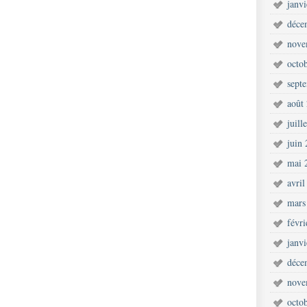
janv
déce
nove
octo
sept
août
juill
juin
mai 
avril
mars
févr
janv
déce
nove
octo