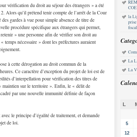
REM
pour vérification du droit au séjour des étrangers » a été
COE
2. Alors qu’il prétend tenir compte de l’arrêt de la Cour
la L
té des gardes à vue pour simple absence de titre de
pris
ouvelle procédure spécifique aux étrangers qui permet,
fisca
retenir » une personne afin de vérifier son droit au
Catego
 « temps nécessaire » dont les préfectures auraient
loignement.
Comm
La L
ose à cette dérogation au droit commun de la
La Vi
e heures. Ce caractère d’exception du projet de loi est de
ilités d’interpellation pour vérification des titres de
Calen
« maintien sur le territoire ». Enfin, le « délit de
encadré par une nouvelle immunité définie de façon
L
avec le principe d’égalité de traitement, et demande
et de loi.
5
12