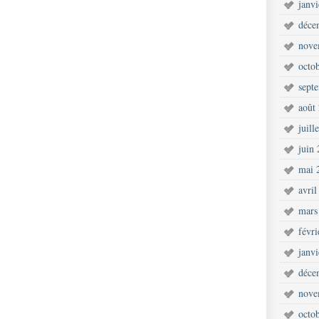
janv
déce
nove
octo
sept
août
juill
juin
mai 
avril
mars
févr
janv
déce
nove
octo