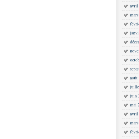
avril
mars
févr
janv
déce
nove
octo
sept
août
juill
juin
mai 
avril
mars
févr