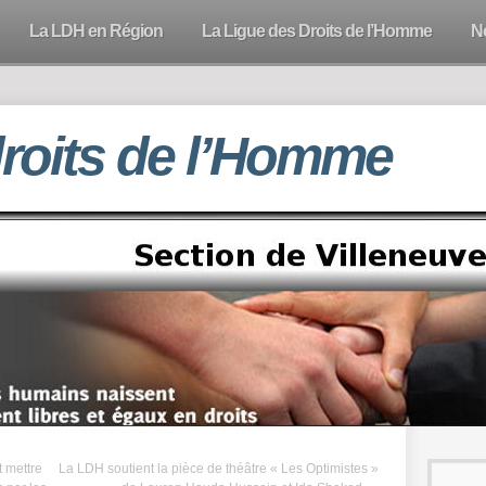
La LDH en Région
La Ligue des Droits de l’Homme
N
droits de l’Homme
t mettre
La LDH soutient la pièce de théâtre « Les Optimistes »