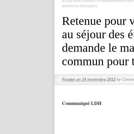
fin aux taxes injustes et déraisonnables due
personnes étrangères
Retenue pour vé
au séjour des 
demande le mai
commun pour 
Posted on
14 novembre 2012
by
Comme
Communiqué LDH