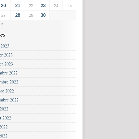
20
21
23
22
24
25
28
30
27
29
 »
es
 2023
ier 2023
ier 2023
mbre 2022
mbre 2022
bre 2022
embre 2022
 2022
et 2022
 2022
2022