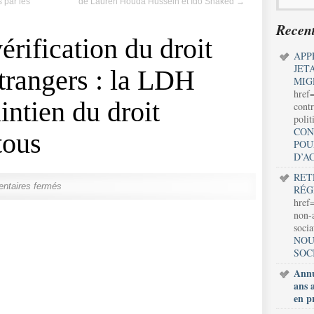
s par les
de Lauren Houda Hussein et Ido Shaked
→
Recent
rification du droit
APP
JET
étrangers : la LDH
MIG
href
ntien du droit
contr
polit
CON
tous
POU
D’A
RET
ntaires fermés
RÉG
href=
non-a
soci
NOU
SOC
Annu
ans 
en p