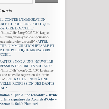
 posts
EL CONTRE L’IMMIGRATION
ABLE ET POUR UNE POLITIQUE
RATOIRE D’ACCUEIL
"
="https://ldh47.org/2023/03/11/appel-
e-limmigration-jetable-et-pour-une-
ique-migratoire-daccueil/">
APPEL
TRE L’IMMIGRATION JETABLE ET
R UNE POLITIQUE MIGRATOIRE
CCUEIL
RAITES : NON À UNE NOUVELLE
RESSION DES DROITS SOCIAUX
"
"https://ldh47.org/2023/03/11/retraites-
-une-nouvelle-regression-des-droits-
aux/">
RETRAITES : NON À UNE
VELLE RÉGRESSION DES DROITS
IAUX
lation à Lyon d’une rencontre « trente
après la signature des Accords d’Oslo »
résence de Salah Hamouri