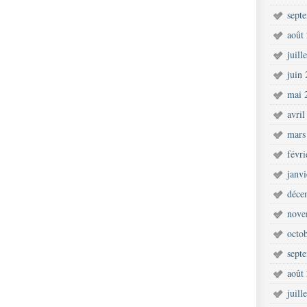
sept
août
juill
juin
mai 
avril
mars
févr
janv
déce
nove
octo
sept
août
juill