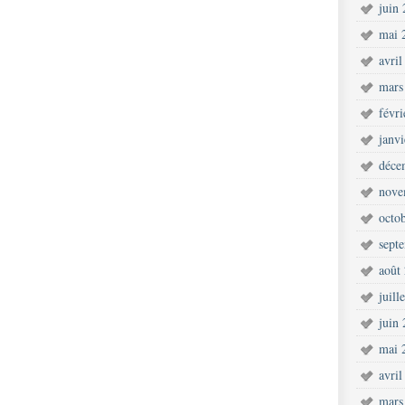
juin
mai 
avril
mars
févr
janv
déce
nove
octo
sept
août
juill
juin
mai 
avril
mars