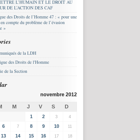
ETTRE L’HUMAIN ET LE DROIT AU
UR DE L’ACTION DES CAF
igue des Droits de l’Homme 47 : « pour une
e en compte du problème de l’évasion
le »
ries
uniqués de la LDH
igue des Droits de l'Homme
e de la Section
dar
novembre 2012
M
M
J
V
S
D
1
2
3
4
6
8
9
10
7
11
13
14
15
16
17
18