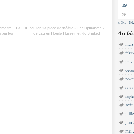
19
26
« Oct
Déc
t mettre
La LDH soutient la pièce de théâtre « Les Optimistes »
Archiv
s par les
de Lauren Houda Hussein et Ido Shaked
→
mars
févr
janv
déce
nove
octo
sept
août
juill
juin
mai 