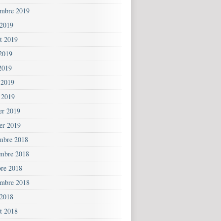
embre 2019
 2019
et 2019
 2019
2019
 2019
 2019
ier 2019
ier 2019
mbre 2018
mbre 2018
bre 2018
embre 2018
 2018
et 2018