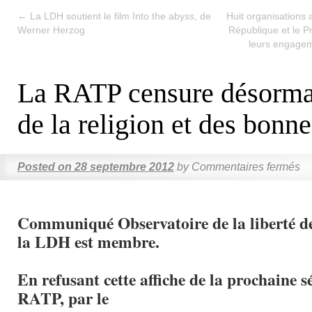
←
La LDH soutient le film Into the abyss, de
Huit organisations 
Werner Herzog
République et le P
leurs engageme
La RATP censure désorma
de la religion et des bonn
Posted on
28 septembre 2012
by
Commentaires fermés
Communiqué Observatoire de la liberté de
la LDH est membre.
En refusant cette affiche de la prochaine 
RATP, par le