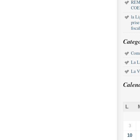
REM
COE
la L
pris
fisca
Catego
Comm
La L
La Vi
Calen
L
3
10