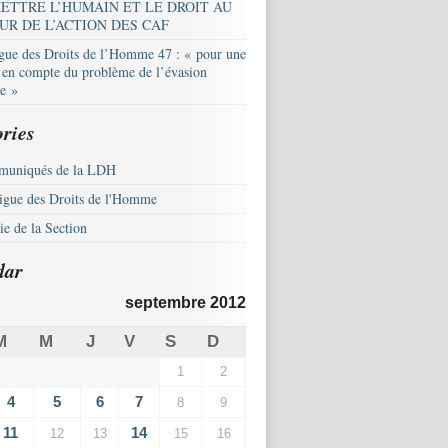
ETTRE L’HUMAIN ET LE DROIT AU
UR DE L’ACTION DES CAF
igue des Droits de l’Homme 47 : « pour une
e en compte du problème de l’évasion
le »
ries
uniqués de la LDH
igue des Droits de l'Homme
e de la Section
dar
septembre 2012
M
M
J
V
S
D
1
2
4
5
6
7
8
9
11
14
12
13
15
16