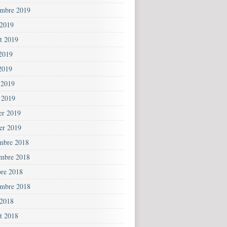
embre 2019
 2019
et 2019
 2019
2019
 2019
 2019
ier 2019
ier 2019
mbre 2018
mbre 2018
bre 2018
embre 2018
 2018
et 2018