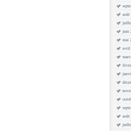
sept
août
juill
juin
mai 
avril
mars
févr
janv
déce
nove
octo
sept
août
juill