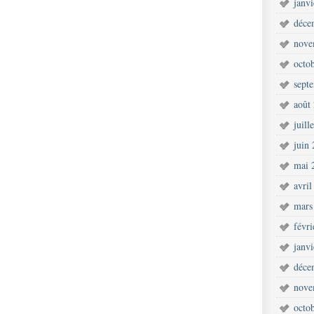
janv
déce
nove
octo
sept
août
juill
juin
mai 
avril
mars
févr
janv
déce
nove
octo