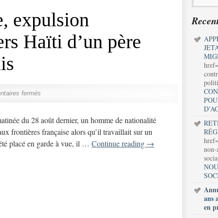
, expulsion
Recent
s Haïti d’un père
APP
JET
MIG
is
href
contr
polit
CON
taires fermés
POU
D’A
atinée du 28 août dernier, un homme de nationalité
RET
aux frontières française alors qu’il travaillait sur un
RÉG
href=
été placé en garde à vue, il …
Continue reading
→
non-a
soci
NOU
SOC
Annu
ans 
en p