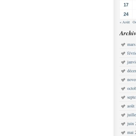
17
24
« Août
Oc
Archiv
mars
févr
janv
déce
nove
octo
sept
août
juill
juin
mai 