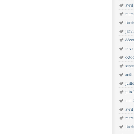
avril
mars
févr
janv
déce
nove
octo
sept
août
juill
juin
mai 
avril
mars
févr