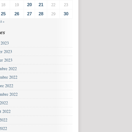
20
21
18
19
22
23
25
26
27
28
30
29
t »
es
 2023
ier 2023
ier 2023
mbre 2022
mbre 2022
bre 2022
embre 2022
 2022
et 2022
 2022
2022