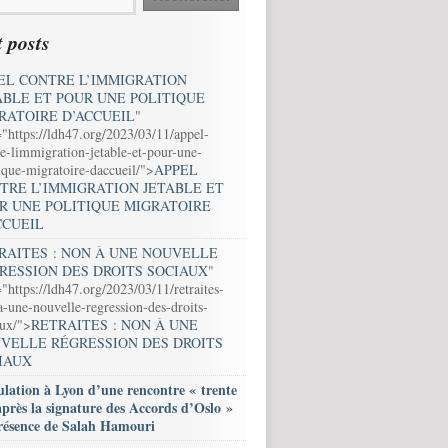
 posts
EL CONTRE L’IMMIGRATION
ABLE ET POUR UNE POLITIQUE
RATOIRE D’ACCUEIL
"
="https://ldh47.org/2023/03/11/appel-
e-limmigration-jetable-et-pour-une-
ique-migratoire-daccueil/">
APPEL
TRE L’IMMIGRATION JETABLE ET
R UNE POLITIQUE MIGRATOIRE
CCUEIL
RAITES : NON À UNE NOUVELLE
RESSION DES DROITS SOCIAUX
"
"https://ldh47.org/2023/03/11/retraites-
-une-nouvelle-regression-des-droits-
aux/">
RETRAITES : NON À UNE
VELLE RÉGRESSION DES DROITS
IAUX
lation à Lyon d’une rencontre « trente
après la signature des Accords d’Oslo »
résence de Salah Hamouri