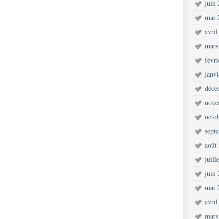
juin
mai 
avril
mars
févr
janv
déce
nove
octo
sept
août
juill
juin
mai 
avril
mars