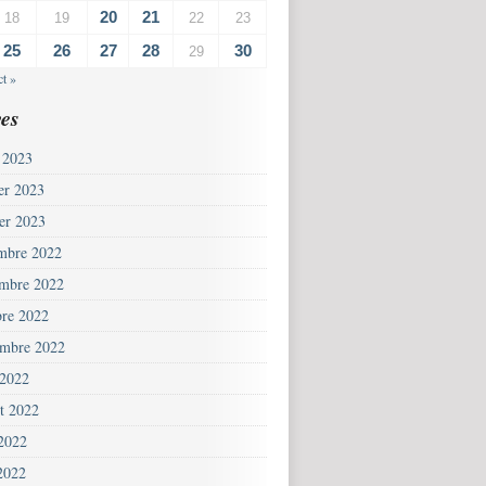
20
21
18
19
22
23
25
26
27
28
30
29
t »
es
 2023
ier 2023
ier 2023
mbre 2022
mbre 2022
bre 2022
embre 2022
 2022
et 2022
 2022
2022