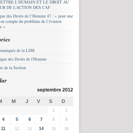
ETTRE L’HUMAIN ET LE DROIT AU
UR DE L’ACTION DES CAF
igue des Droits de l’Homme 47 : « pour une
e en compte du problème de l’évasion
le »
ries
uniqués de la LDH
igue des Droits de l'Homme
e de la Section
dar
septembre 2012
M
M
J
V
S
D
1
2
4
5
6
7
8
9
11
14
12
13
15
16