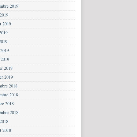
embre 2019
 2019
et 2019
 2019
2019
 2019
 2019
ier 2019
ier 2019
mbre 2018
mbre 2018
bre 2018
embre 2018
 2018
et 2018