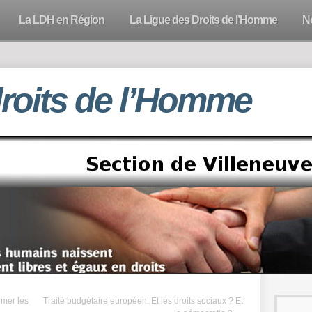
La LDH en Région
La Ligue des Droits de l’Homme
N
droits de l’Homme
rmer les
Traité budgétaire européen. Et les droits sociaux ? Et