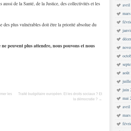
 aussi de la Santé, de la Justice, des collectivités et les
avril
mars
févr
 des plus vulnérables doit être la priorité absolue du
janv
déce
ue ne peuvent plus attendre, nous pouvons et nous
nove
octo
sept
août
juill
juin
rmer les
Traité budgétaire européen. Et les droits sociaux ? Et
mai 
la démocratie ?
→
avril
mars
févr