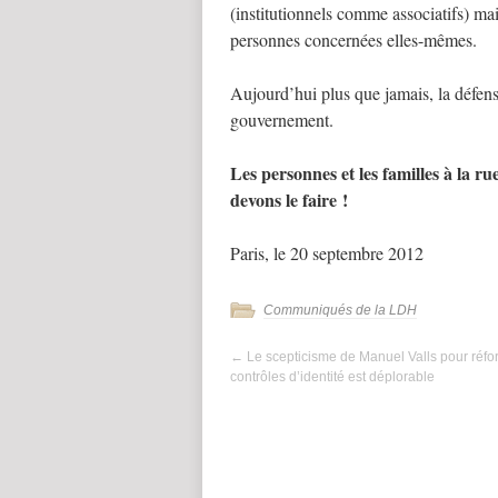
(institutionnels comme associatifs) mais
personnes concernées elles-mêmes.
Aujourd’hui plus que jamais, la défense
gouvernement.
Les personnes et les familles à la r
devons le faire !
Paris, le 20 septembre 2012
Communiqués de la LDH
←
Le scepticisme de Manuel Valls pour réfo
contrôles d’identité est déplorable