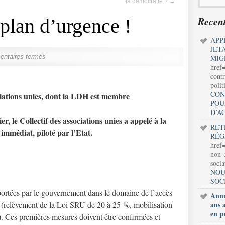
la démocratie ?
→
Recent
plan d’urgence !
APP
JET
ntaires fermés
MIG
href
contr
polit
CON
iations unies, dont la LDH est membre
POU
D’A
r, le Collectif des associations unies a appelé à la
RET
mmédiat, piloté par l’Etat.
RÉG
href=
non-a
soci
NOU
SOC
s portées par le gouvernement dans le domaine de l’accès
Annu
 (relèvement de la Loi SRU de 20 à 25 %, mobilisation
ans 
en p
. Ces premières mesures doivent être confirmées et