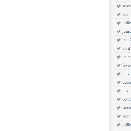
sept
août
juill
juin
mai 
avril
mars
févr
janv
déce
nove
octo
sept
août
juill