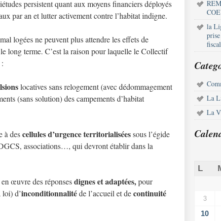
uiétudes persistent quant aux moyens financiers déployés
REM
COE
x par an et lutter activement contre l’habitat indigne.
la L
pris
 mal logées ne peuvent plus attendre les effets de
fisca
e long terme. C’est la raison pour laquelle le Collectif
 :
Catego
Comm
lsions
locatives sans relogement (avec dédommagement
ements (sans solution) des campements d’habitat
La L
La Vi
Calen
cellules d’urgence territorialisées
ce à des
sous l’égide
 DGCS, associations…, qui devront établir dans la
L
dignes et adaptées,
re en œuvre des réponses
pour
inconditionnalité
continuité
 loi) d’
de l’accueil et de
3
10