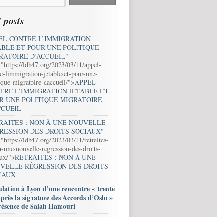
 posts
EL CONTRE L’IMMIGRATION
ABLE ET POUR UNE POLITIQUE
RATOIRE D’ACCUEIL
"
="https://ldh47.org/2023/03/11/appel-
e-limmigration-jetable-et-pour-une-
ique-migratoire-daccueil/">
APPEL
TRE L’IMMIGRATION JETABLE ET
R UNE POLITIQUE MIGRATOIRE
CCUEIL
RAITES : NON À UNE NOUVELLE
RESSION DES DROITS SOCIAUX
"
"https://ldh47.org/2023/03/11/retraites-
-une-nouvelle-regression-des-droits-
aux/">
RETRAITES : NON À UNE
VELLE RÉGRESSION DES DROITS
IAUX
lation à Lyon d’une rencontre « trente
après la signature des Accords d’Oslo »
résence de Salah Hamouri