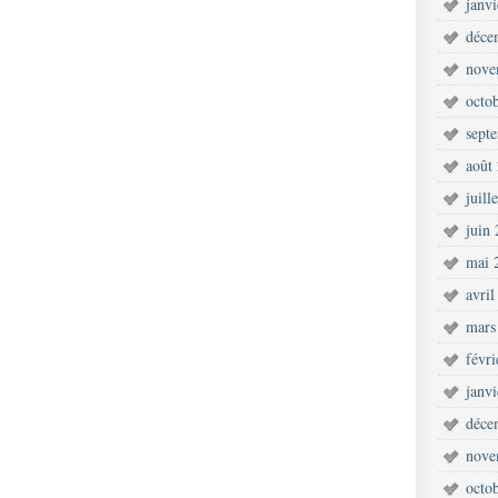
janv
déce
nove
octo
sept
août
juill
juin
mai 
avril
mars
févr
janv
déce
nove
octo