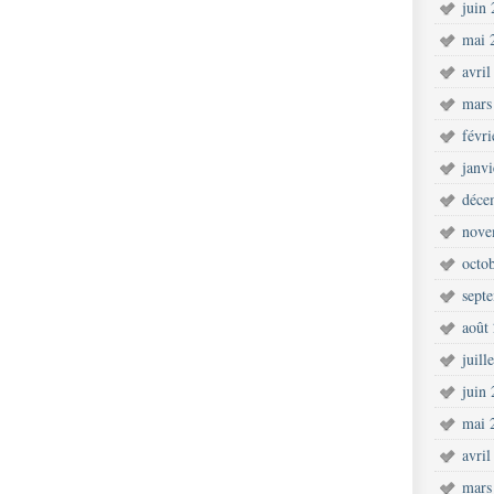
juin
mai 
avril
mars
févr
janv
déce
nove
octo
sept
août
juill
juin
mai 
avril
mars