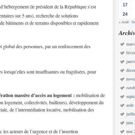
17
 d’hébergement (le président de la République s’est
24
taires sur 5 ans), recherche de solutions
« Août
Oc
on de bâtiments et de terrains disponibles et rapidement
Archiv
mars
 global des personnes, par un renforcement des
févr
janv
déce
lorsqu’elles sont insuffisantes ou fragilisées, pour
nove
octo
ration massive d’accès au logement :
mobilisation de
sept
on logement, collectivités, bailleurs), développement du
août
ale, de l’intermédiation locative, mobilisation des
juill
juin
c les acteurs de l’urgence et de l’insertion
mai 