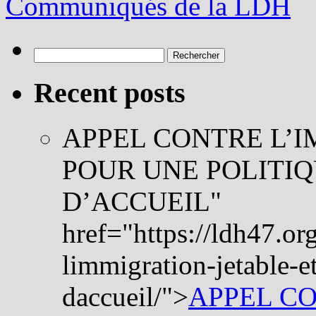
Communiqués de la LDH
Rechercher :
Recent posts
APPEL CONTRE L’I
POUR UNE POLITI
D’ACCUEIL
"
href="https://ldh47.or
limmigration-jetable-e
daccueil/">
APPEL C