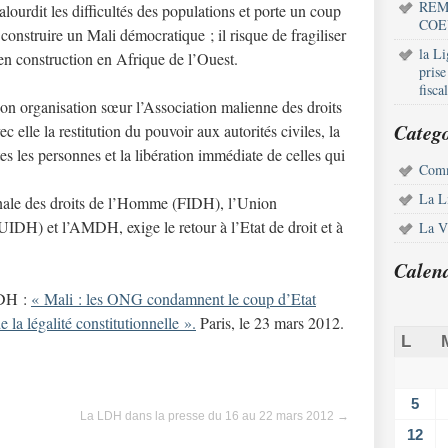
REM
alourdit les difficultés des populations et porte un coup
COE
onstruire un Mali démocratique ; il risque de fragiliser
la L
n construction en Afrique de l’Ouest.
pris
fisca
on organisation sœur l’Association malienne des droits
Catego
le la restitution du pouvoir aux autorités civiles, la
tes les personnes et la libération immédiate de celles qui
Comm
La L
nale des droits de l’Homme (FIDH), l’Union
UIDH) et l’AMDH, exige le retour à l’Etat de droit et à
La Vi
Calen
FIDH :
« Mali : les ONG condamnent le coup d’Etat
de la légalité constitutionnelle ».
Paris, le 23 mars 2012.
L
5
La LDH dans la presse du 16 au 22 mars 2012
→
12