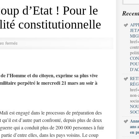
oup d’Etat ! Pour le
Recent
lité constitutionnelle
APP
JET
MIG
href
es fermés
contr
polit
CON
POU
D’A
de l’Homme et du citoyen, exprime sa plus vive
RET
ilitaire perpétré le mercredi 21 mars au soir à
RÉG
href=
non-a
soci
NOU
SOC
 Mali est engagé dans le processus de préparation des
et qu’il est d’autre part confronté, depuis plus de deux
Annu
ans 
 guerre qui a conduit plus de 200 000 personnes à fuir
en p
 partie d’entre elles, dans les pays voisins. Le coup