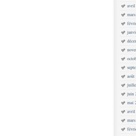
avril
mars
févr
janv
déce
nove
octo
sept
août
juill
juin
mai 
avril
mars
févr