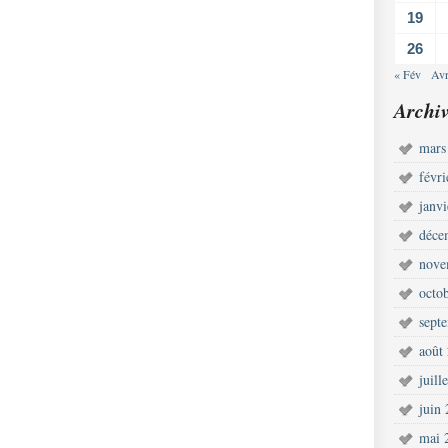
19
26
« Fév
Avr
Archiv
mars
févr
janv
déce
nove
octo
sept
août
juill
juin
mai 