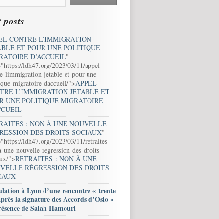
 posts
EL CONTRE L’IMMIGRATION
ABLE ET POUR UNE POLITIQUE
RATOIRE D’ACCUEIL
"
="https://ldh47.org/2023/03/11/appel-
e-limmigration-jetable-et-pour-une-
ique-migratoire-daccueil/">
APPEL
TRE L’IMMIGRATION JETABLE ET
R UNE POLITIQUE MIGRATOIRE
CCUEIL
RAITES : NON À UNE NOUVELLE
RESSION DES DROITS SOCIAUX
"
"https://ldh47.org/2023/03/11/retraites-
-une-nouvelle-regression-des-droits-
aux/">
RETRAITES : NON À UNE
VELLE RÉGRESSION DES DROITS
IAUX
lation à Lyon d’une rencontre « trente
après la signature des Accords d’Oslo »
résence de Salah Hamouri