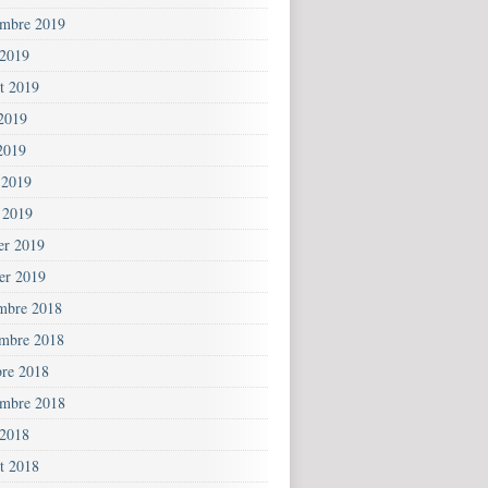
embre 2019
 2019
et 2019
 2019
2019
 2019
 2019
ier 2019
ier 2019
mbre 2018
mbre 2018
bre 2018
embre 2018
 2018
et 2018