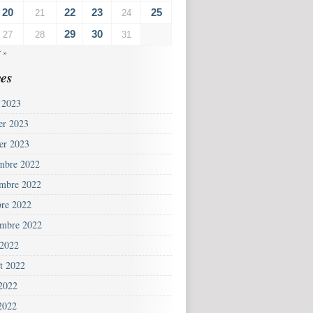
20
22
23
25
21
24
29
30
27
28
31
 »
es
 2023
ier 2023
ier 2023
mbre 2022
mbre 2022
bre 2022
embre 2022
 2022
et 2022
 2022
2022