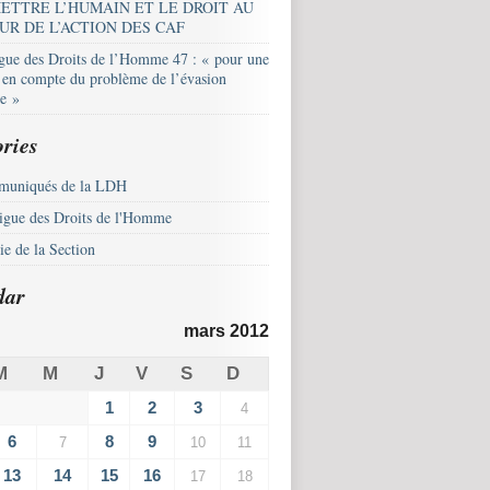
ETTRE L’HUMAIN ET LE DROIT AU
UR DE L’ACTION DES CAF
igue des Droits de l’Homme 47 : « pour une
e en compte du problème de l’évasion
le »
ries
uniqués de la LDH
igue des Droits de l'Homme
e de la Section
dar
mars 2012
M
M
J
V
S
D
1
2
3
4
6
8
9
7
10
11
13
14
15
16
17
18