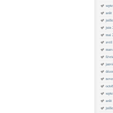
sept
août
juill
juin
mai 
avril
mars
févr
janv
déce
nove
octo
sept
août
juill