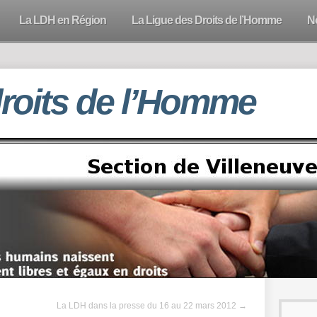
La LDH en Région
La Ligue des Droits de l’Homme
N
droits de l’Homme
La LDH dans la presse du 16 au 22 mars 2012
→