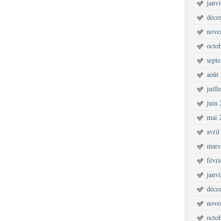
janv
déce
nove
octo
sept
août
juill
juin
mai 
avril
mars
févr
janv
déce
nove
octo