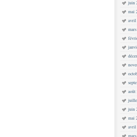
juin
mai 
avril
mars
févr
janv
déce
nove
octo
sept
août
juill
juin
mai 
avril
mars