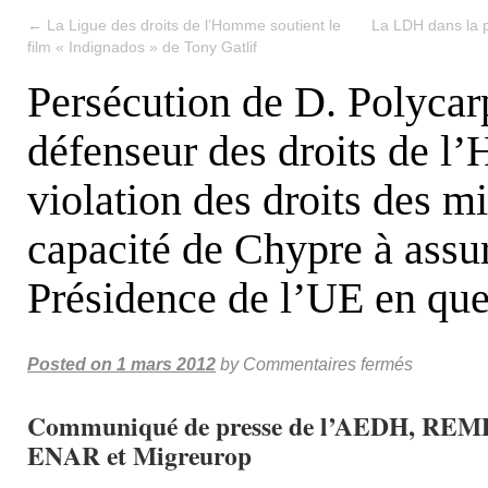
←
La Ligue des droits de l’Homme soutient le
La LDH dans la p
film « Indignados » de Tony Gatlif
Persécution de D. Polycar
défenseur des droits de 
violation des droits des mi
capacité de Chypre à assur
Présidence de l’UE en que
Posted on
1 mars 2012
by
Commentaires fermés
Communiqué de presse de l’AEDH, RE
ENAR et Migreurop