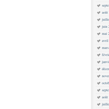
sept
août
juill
juin
mai 
avril
mars
févr
janv
déce
nove
octo
sept
août
juill