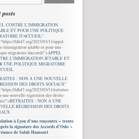
 posts
EL CONTRE L’IMMIGRATION
ABLE ET POUR UNE POLITIQUE
RATOIRE D’ACCUEIL
"
="https://ldh47.org/2023/03/11/appel-
e-limmigration-jetable-et-pour-une-
ique-migratoire-daccueil/">
APPEL
TRE L’IMMIGRATION JETABLE ET
R UNE POLITIQUE MIGRATOIRE
CCUEIL
RAITES : NON À UNE NOUVELLE
RESSION DES DROITS SOCIAUX
"
"https://ldh47.org/2023/03/11/retraites-
-une-nouvelle-regression-des-droits-
aux/">
RETRAITES : NON À UNE
VELLE RÉGRESSION DES DROITS
IAUX
lation à Lyon d’une rencontre « trente
après la signature des Accords d’Oslo »
résence de Salah Hamouri