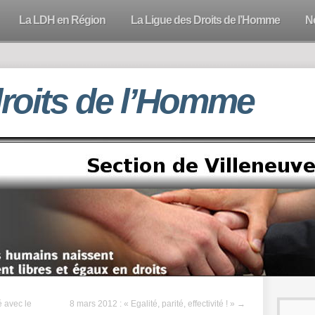
La LDH en Région
La Ligue des Droits de l’Homme
N
droits de l’Homme
é avec le
8 mars 2012 : « Egalité, parité, effectivité ! »
→