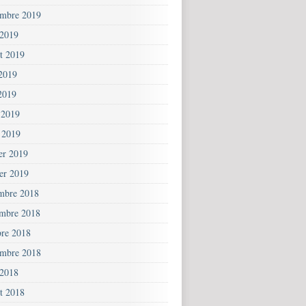
embre 2019
 2019
et 2019
 2019
2019
 2019
 2019
ier 2019
ier 2019
mbre 2018
mbre 2018
bre 2018
embre 2018
 2018
et 2018