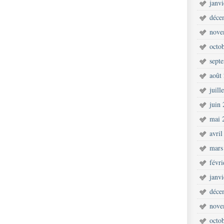
janv
déce
nove
octo
sept
août
juill
juin
mai 
avril
mars
févr
janv
déce
nove
octo