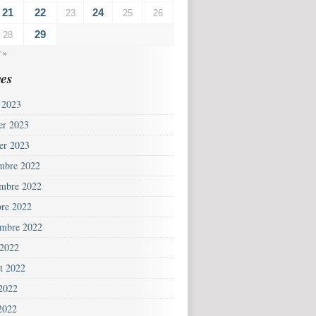
21
22
24
23
25
26
29
28
 »
es
 2023
ier 2023
ier 2023
mbre 2022
mbre 2022
bre 2022
embre 2022
 2022
et 2022
 2022
2022