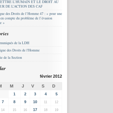
ETTRE L’HUMAIN ET LE DROIT AU
UR DE L’ACTION DES CAF
igue des Droits de l’Homme 47 : « pour une
e en compte du problème de l’évasion
le »
ries
uniqués de la LDH
igue des Droits de l'Homme
e de la Section
dar
février 2012
M
M
J
V
S
D
1
2
3
4
5
7
8
9
10
11
12
17
14
15
16
18
19