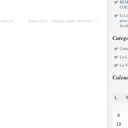
REM
COE
la L
pris
é avec le
8 mars 2012 : « Egalité, parité, effectivité ! »
→
fisca
Catego
Comm
La L
La Vi
Calen
L
6
13