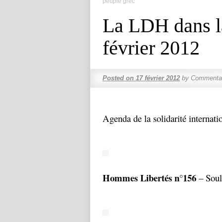
peuple grec
La LDH dans la
février 2012
Posted on
17 février 2012
by
Commentai
Agenda de la solidarité internati
Hommes Libertés n°156
– Soul