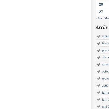
20
27
« Jan
Mar
Archiv
mars
févr
janv
déce
nove
octo
sept
août
juill
juin
mai 