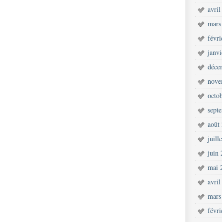
avril
mars
févr
janv
déce
nove
octo
sept
août
juill
juin
mai 
avril
mars
févr