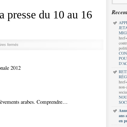
Recent
 presse du 10 au 16
APP
JET
MIG
href
contr
res fermés
polit
CON
POU
D’A
onale 2012
RET
RÉG
href=
non-a
soci
NOU
èvements arabes. Comprendre…
SOC
Annu
ans 
en p