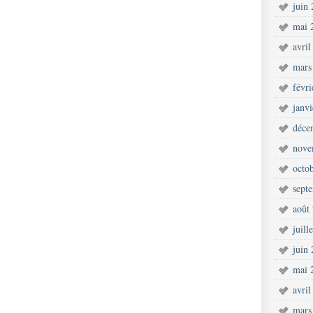
juin
mai 
avril
mars
févr
janv
déce
nove
octo
sept
août
juill
juin
mai 
avril
mars