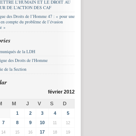
ETTRE L’HUMAIN ET LE DROIT AU
UR DE L’ACTION DES CAF
igue des Droits de l’Homme 47 : « pour une
e en compte du problème de l’évasion
le »
ries
uniqués de la LDH
igue des Droits de l'Homme
e de la Section
dar
février 2012
M
M
J
V
S
D
1
2
3
4
5
7
8
9
10
11
12
17
14
15
16
18
19