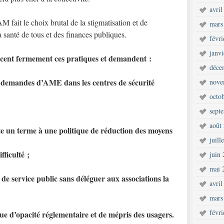
avril
M fait le choix brutal de la stigmatisation et de
mars
a santé de tous et des finances publiques.
févr
janv
cent fermement ces pratiques et demandent :
déce
s demandes d’AME dans les centres de sécurité
nove
octo
sept
août
e un terme à une politique de réduction des moyens
juill
fficulté ;
juin
mai 
 de service public sans déléguer aux associations la
avril
mars
févr
que d’opacité réglementaire et de mépris des usagers.