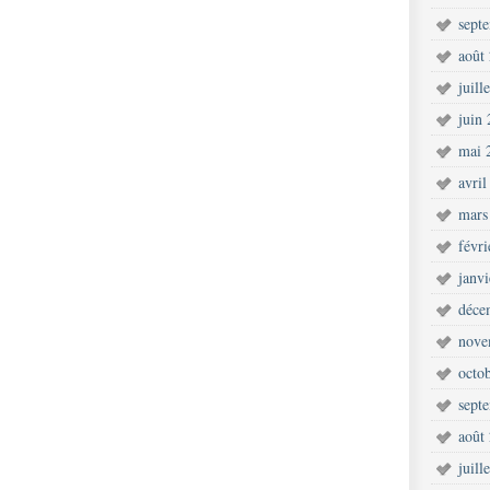
sept
août
juill
juin
mai 
avril
mars
févr
janv
déce
nove
octo
sept
août
juill