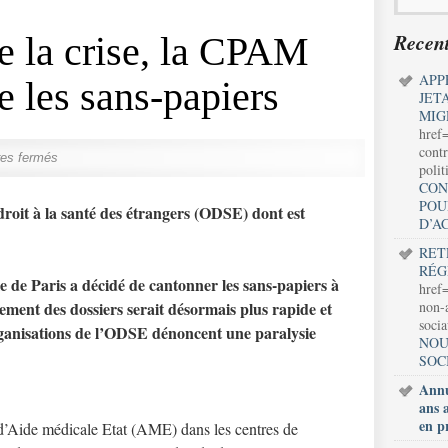
Recent
e la crise, la CPAM
APP
ie les sans-papiers
JET
MIG
href
contr
es fermés
polit
CON
POU
oit à la santé des étrangers (ODSE) dont est
D’A
RET
RÉG
ale de Paris a décidé de cantonner les sans-papiers à
href=
tement des dossiers serait désormais plus rapide et
non-a
soci
organisations de l’ODSE dénoncent une paralysie
NOU
SOC
Annu
ans 
en p
d’Aide médicale Etat (AME) dans les centres de