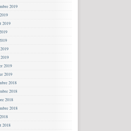
embre 2019
 2019
et 2019
 2019
2019
 2019
 2019
ier 2019
ier 2019
mbre 2018
mbre 2018
bre 2018
embre 2018
 2018
et 2018