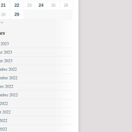
21
22
24
23
25
26
29
28
 »
es
 2023
ier 2023
ier 2023
mbre 2022
mbre 2022
bre 2022
embre 2022
 2022
et 2022
 2022
2022