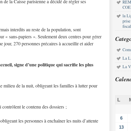
on de la Caisse parisienne a décidé de régler ses
REM
COE
la L
pris
fisca
mais interdits au reste de la population, sont
our « sans-papiers ». Seulement deux centres pour gérer
Catego
jour, 270 personnes précaires à accueillir et aider
Comm
La L
ccueil, signe d’une politique qui sacrifie les plus
La Vi
Calen
e milieu de la nuit, obligeant les familles à lutter pour
L
i contrôlent le contenu des dossiers ;
6
obligeant les personnes à enchaîner les nuits d’attente
13