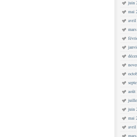
juin
mai 
avril
mars
févr
janv
déce
nove
octo
sept
août
juill
juin
mai 
avril
mars