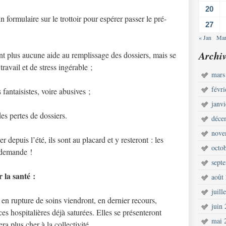
20
formulaire sur le trottoir pour espérer passer le pré-
27
« Jan
Mar
Archiv
ent plus aucune aide au remplissage des dossiers, mais se
ravail et de stress ingérable ;
mars
févr
fantaisistes, voire abusives ;
janv
des pertes de dossiers.
déce
nove
 depuis l’été, ils sont au placard et y resteront : les
octo
r demande !
sept
la santé :
août
juill
 en rupture de soins viendront, en dernier recours,
juin
ces hospitalières déjà saturées. Elles se présenteront
mai 
a plus cher à la collectivité.