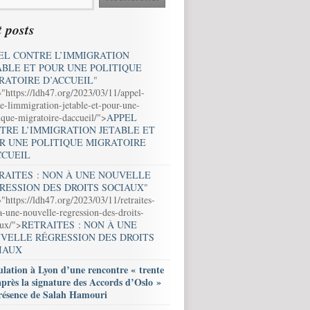
 posts
EL CONTRE L’IMMIGRATION
ABLE ET POUR UNE POLITIQUE
RATOIRE D’ACCUEIL
"
="https://ldh47.org/2023/03/11/appel-
e-limmigration-jetable-et-pour-une-
ique-migratoire-daccueil/">
APPEL
TRE L’IMMIGRATION JETABLE ET
R UNE POLITIQUE MIGRATOIRE
CCUEIL
RAITES : NON À UNE NOUVELLE
RESSION DES DROITS SOCIAUX
"
"https://ldh47.org/2023/03/11/retraites-
-une-nouvelle-regression-des-droits-
aux/">
RETRAITES : NON À UNE
VELLE RÉGRESSION DES DROITS
IAUX
lation à Lyon d’une rencontre « trente
après la signature des Accords d’Oslo »
résence de Salah Hamouri