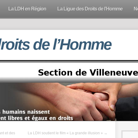
La LDH en Région
La Ligue des Droits de l’Homme
N
droits de l’Homme
nt et des
La LDH soutient le film « La grande illusion »
→