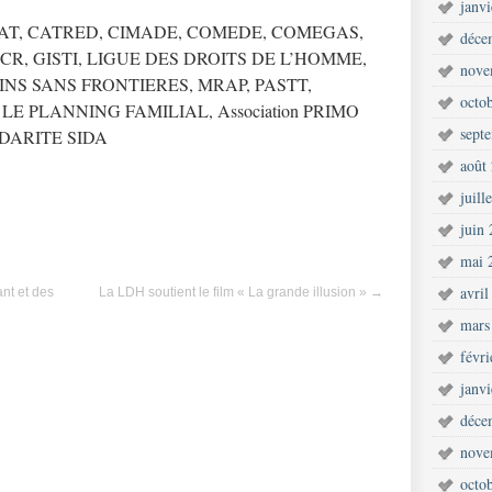
janv
ARCAT, CATRED, CIMADE, COMEDE, COMEGAS,
déce
CR, GISTI, LIGUE DES DROITS DE L’HOMME,
nove
S SANS FRONTIERES, MRAP, PASTT,
octo
 PLANNING FAMILIAL, Association PRIMO
sept
IDARITE SIDA
août
juill
juin
mai 
avril
nt et des
La LDH soutient le film « La grande illusion »
→
mars
févr
janv
déce
nove
octo