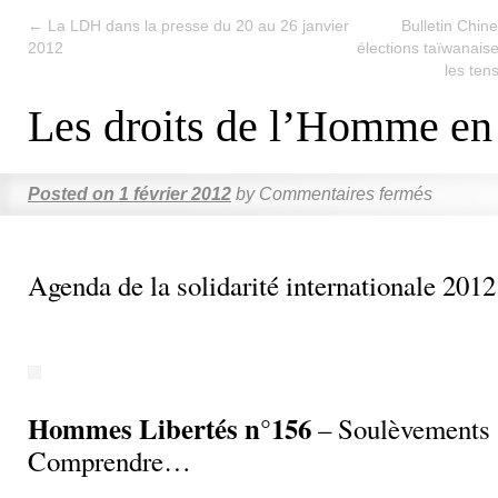
←
La LDH dans la presse du 20 au 26 janvier
Bulletin Chine
2012
élections taïwanaise
les ten
Les droits de l’Homme en
Posted on
1 février 2012
by
Commentaires fermés
Agenda de la solidarité internationale 2012
Hommes Libertés n°156
– Soulèvements 
Comprendre…