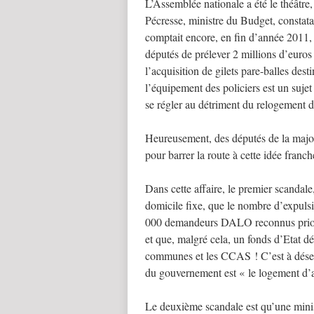
L’Assemblée nationale a été le théâtre,
Pécresse, ministre du Budget, constat
comptait encore, en fin d’année 2011,
députés de prélever 2 millions d’euro
l’acquisition de gilets pare-balles dest
l’équipement des policiers est un sujet t
se régler au détriment du relogement d
Heureusement, des députés de la major
pour barrer la route à cette idée franc
Dans cette affaire, le premier scandal
domicile fixe, que le nombre d’expuls
000 demandeurs DALO reconnus priorit
et que, malgré cela, un fonds d’Etat dé
communes et les CCAS ! C’est à désesp
du gouvernement est « le logement d’
Le deuxième scandale est qu’une minis