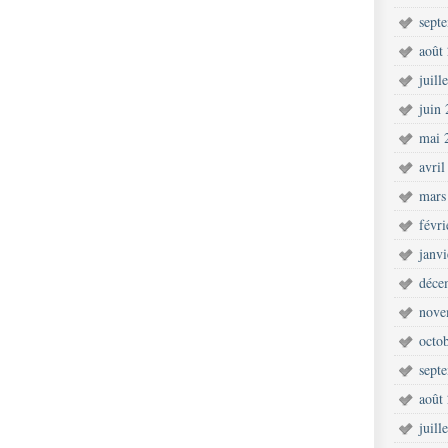
sept
août
juill
juin
mai 
avril
mars
févr
janv
déce
nove
octo
sept
août
juill