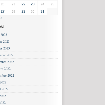
22
23
20
21
24
25
27
29
31
28
30
n »
es
 2023
ier 2023
ier 2023
mbre 2022
mbre 2022
bre 2022
embre 2022
 2022
et 2022
 2022
2022