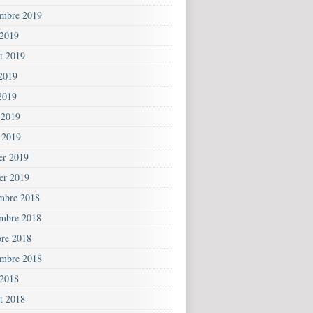
embre 2019
 2019
et 2019
 2019
2019
 2019
 2019
ier 2019
ier 2019
mbre 2018
mbre 2018
bre 2018
embre 2018
 2018
et 2018