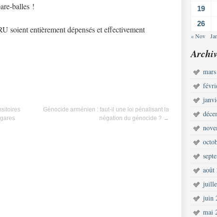
are-balles !
19
26
 soient entièrement dépensés et effectivement
« Nov
Ja
Archiv
mars
févr
janv
sitoires
Génocide arménien : faut-il une loi pénalisant la
déce
lgares
négation du génocide ?
→
nove
octo
sept
août
juill
juin
mai 