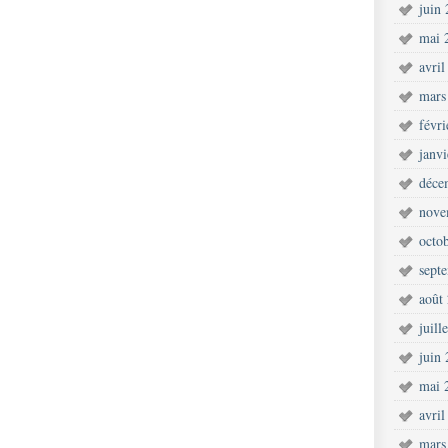
juin
mai 
avril
mars
févr
janv
déce
nove
octo
sept
août
juill
juin
mai 
avril
mars