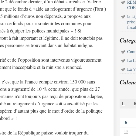
 le 2 décembre dernier, d’un débat surréaliste. Valérie
REM
COE
ant que le fonds d »aide au relogement d’urgence (Faru )
 5 millions d’euros non dépensés, a proposé aux
la L
pris
s sur ce fonds pour « soutenir les communes pour
fisca
inés à équiper les polices municipales » ! Si
out à fait important et légitime, il ne doit toutefois pas
Catego
es personnes se trouvant dans un habitat indigne.
Comm
ité et de l’opposition sont intervenus vigoureusement
La L
hement inacceptable et la ministre a renoncé.
La Vi
Calen
e, c’est que la France compte environ 150 000 sans
ions a augmenté de 10 % cette année, que plus de 27
aires n’ont toujours pas reçu de proposition adaptée,
dié au relogement d’urgence soit sous-utilisé par les
L
érer, d’autant plus que le mot d’ordre de la politique
abord » !
5
tre de la République puisse vouloir troquer du
12