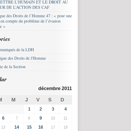
ETTRE L’HUMAIN ET LE DROIT AU
UR DE L’ACTION DES CAF
igue des Droits de l’Homme 47 : « pour une
e en compte du problème de l’évasion
le »
ries
uniqués de la LDH
igue des Droits de l'Homme
e de la Section
dar
décembre 2011
M
M
J
V
S
D
1
2
3
4
6
9
7
8
10
11
14
15
16
13
17
18