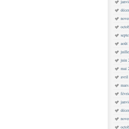
janv
déce
nove
octo
sept
août
juill
juin
mai 
avril
mars
févr
janv
déce
nove
octo