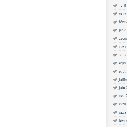
avril
mars
févr
janv
déce
nove
octo
sept
août
juill
juin
mai 
avril
mars
févr