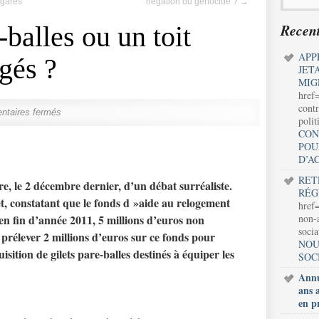
lgares
négation du génocide ?
→
Recent
-balles ou un toit
APP
gés ?
JET
MIG
href
contr
taires fermés
polit
CON
POU
D’A
RET
re, le 2 décembre dernier, d’un débat surréaliste.
RÉG
t, constatant que le fonds d »aide au relogement
href=
en fin d’année 2011, 5 millions d’euros non
non-a
soci
prélever 2 millions d’euros sur ce fonds pour
NOU
sition de gilets pare-balles destinés à équiper les
SOC
Annu
ans 
en p