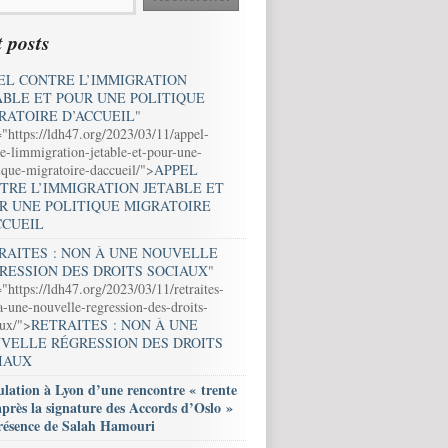
 posts
EL CONTRE L’IMMIGRATION
ABLE ET POUR UNE POLITIQUE
RATOIRE D’ACCUEIL
"
="https://ldh47.org/2023/03/11/appel-
e-limmigration-jetable-et-pour-une-
ique-migratoire-daccueil/">
APPEL
TRE L’IMMIGRATION JETABLE ET
R UNE POLITIQUE MIGRATOIRE
CCUEIL
RAITES : NON À UNE NOUVELLE
RESSION DES DROITS SOCIAUX
"
"https://ldh47.org/2023/03/11/retraites-
-une-nouvelle-regression-des-droits-
aux/">
RETRAITES : NON À UNE
VELLE RÉGRESSION DES DROITS
IAUX
lation à Lyon d’une rencontre « trente
après la signature des Accords d’Oslo »
résence de Salah Hamouri