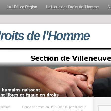
La LDH en Région
La Ligue des Droits de l’Homme
N
droits de l’Homme
sitoires
Génocide arménien : faut-il une loi pénalisant la