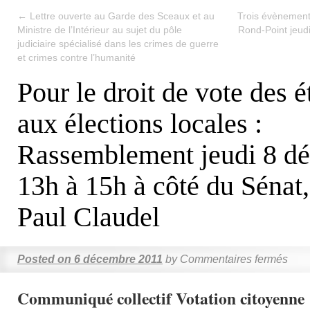
←
Lettre ouverte au Garde des Sceaux et au
Trois évènement
Ministre de l’Intérieur au sujet du pôle
Rond-Point jeud
judiciaire spécialisé dans les crimes de guerre
et crimes contre l’humanité
Pour le droit de vote des é
aux élections locales :
Rassemblement jeudi 8 d
13h à 15h à côté du Sénat,
Paul Claudel
Posted on
6 décembre 2011
by
Commentaires fermés
Communiqué collectif Votation citoyenne