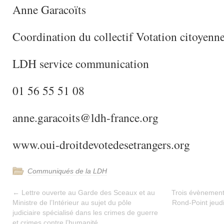
Anne Garacoïts
Coordination du collectif Votation citoyenn
LDH service communication
01 56 55 51 08
anne.garacoits@ldh-france.org
www.oui-droitdevotedesetrangers.org
Communiqués de la LDH
←
Lettre ouverte au Garde des Sceaux et au
Trois évènement
Ministre de l’Intérieur au sujet du pôle
Rond-Point jeud
judiciaire spécialisé dans les crimes de guerre
et crimes contre l’humanité