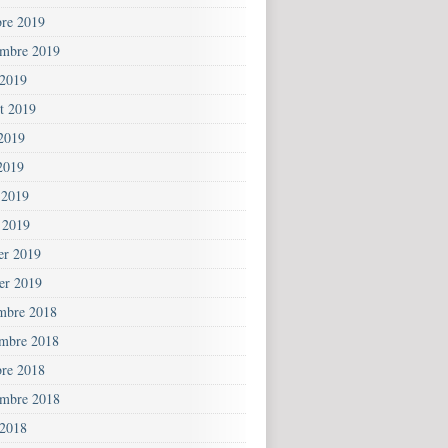
bre 2019
embre 2019
 2019
et 2019
 2019
2019
 2019
 2019
ier 2019
ier 2019
mbre 2018
mbre 2018
bre 2018
embre 2018
 2018