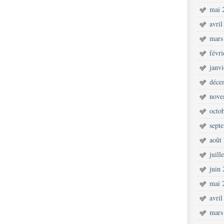
mai 
avril
mars
févr
janv
déce
nove
octo
sept
août
juill
juin
mai 
avril
mars