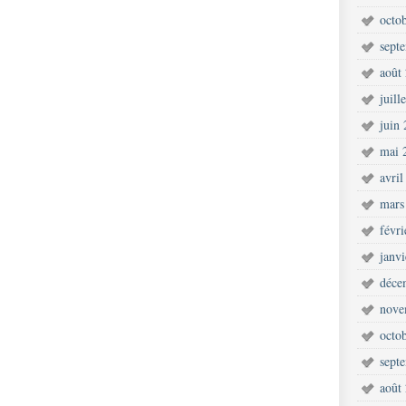
octo
sept
août
juill
juin
mai 
avril
mars
févr
janv
déce
nove
octo
sept
août