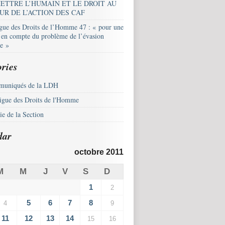
ETTRE L’HUMAIN ET LE DROIT AU
UR DE L’ACTION DES CAF
igue des Droits de l’Homme 47 : « pour une
e en compte du problème de l’évasion
le »
ries
uniqués de la LDH
igue des Droits de l'Homme
e de la Section
dar
octobre 2011
M
M
J
V
S
D
1
2
5
6
7
8
4
9
11
12
13
14
15
16