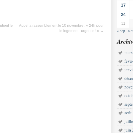
17
24
31
utient le
Appel à rassemblement le 10 novembre : « 24h pour
« Sep
No
le logement : urgence ! »
→
Archiv
mars
févr
janv
déce
nove
octo
sept
août
juill
juin