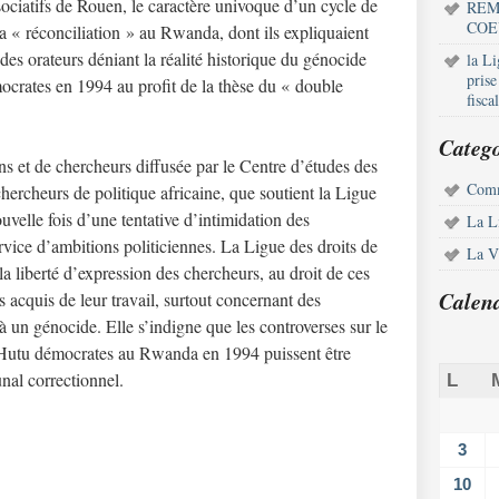
sociatifs de Rouen, le caractère univoque d’un cycle de
REM
COE
a « réconciliation » au Rwanda, dont ils expliquaient
à des orateurs déniant la réalité historique du génocide
la L
pris
ocrates en 1994 au profit de la thèse du « double
fisca
Catego
ns et de chercheurs diffusée par le Centre d’études des
Comm
hercheurs de politique africaine, que soutient la Ligue
uvelle fois d’une tentative d’intimidation des
La L
rvice d’ambitions politiciennes. La Ligue des droits de
La Vi
 liberté d’expression des chercheurs, au droit de ces
Calen
es acquis de leur travail, surtout concernant des
 à un génocide. Elle s’indigne que les controverses sur le
s Hutu démocrates au Rwanda en 1994 puissent être
nal correctionnel.
L
3
10