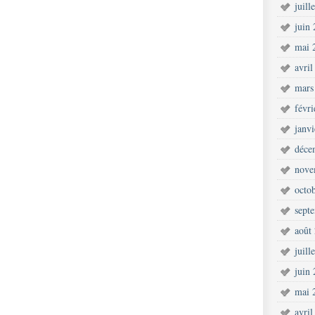
juill
juin
mai 
avril
mars
févr
janv
déce
nove
octo
sept
août
juill
juin
mai 
avril