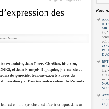
le logement : urgence ! »
→
Recent
 d’expression des
APP
JET
MIG
href
contr
ires fermés
polit
CON
POU
D’A
RET
oire rwandaise, Jean-Pierre Chrétien, historien,
RÉG
 CNRS, et Jean-François Dupaquier, journaliste et
href=
édias du génocide, témoins-experts auprès du
non-a
soci
r diffamation par l’ancien ambassadeur du Rwanda
NOU
SOC
Annu
ans 
en p
leur est en fait reproché c’est d’avoir critiqué, dans un