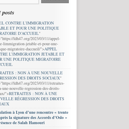
 posts
EL CONTRE L’IMMIGRATION
ABLE ET POUR UNE POLITIQUE
RATOIRE D’ACCUEIL
"
="https://ldh47.org/2023/03/11/appel-
e-limmigration-jetable-et-pour-une-
ique-migratoire-daccueil/">
APPEL
TRE L’IMMIGRATION JETABLE ET
R UNE POLITIQUE MIGRATOIRE
CCUEIL
RAITES : NON À UNE NOUVELLE
RESSION DES DROITS SOCIAUX
"
"https://ldh47.org/2023/03/11/retraites-
-une-nouvelle-regression-des-droits-
aux/">
RETRAITES : NON À UNE
VELLE RÉGRESSION DES DROITS
IAUX
lation à Lyon d’une rencontre « trente
après la signature des Accords d’Oslo »
résence de Salah Hamouri