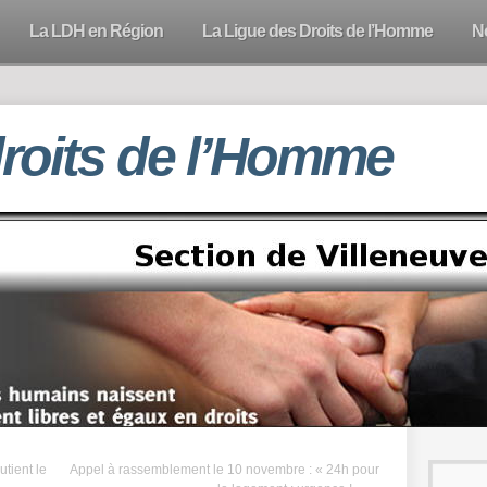
La LDH en Région
La Ligue des Droits de l’Homme
N
droits de l’Homme
utient le
Appel à rassemblement le 10 novembre : « 24h pour