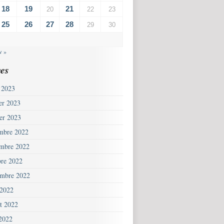
18
19
21
20
22
23
25
26
27
28
29
30
v »
es
 2023
ier 2023
ier 2023
mbre 2022
mbre 2022
bre 2022
embre 2022
 2022
et 2022
 2022