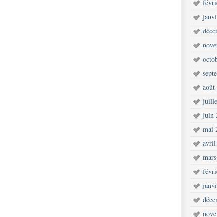
févr
janv
déce
nove
octo
sept
août
juill
juin
mai 
avril
mars
févr
janv
déce
nove