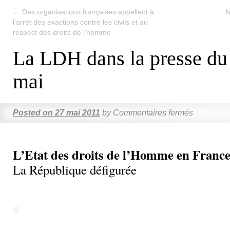
←
Des organisations françaises appellent à
M
l’arrêt des exactions contre les civils et au
respect des droits de l’homme
La LDH dans la presse du
mai
Posted on
27 mai 2011
by
Commentaires fermés
L’Etat des droits de l’Homme en France
La République défigurée