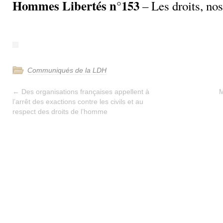
Hommes Libertés n°153
– Les droits, nos
Communiqués de la LDH
←
Des organisations françaises appellent à
M
l’arrêt des exactions contre les civils et au
respect des droits de l’homme