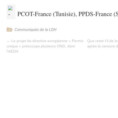
PCOT-France (Tunisie), PPDS-France (S
Communiqués de la LDH
←
Le projet de directive européenne « Permis
Que reste t’il de 
unique » préoccupe plusieurs ONG, dont
après la censure d
l’AEDH