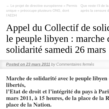
←
Le projet de directive européenne « Permis
Que reste t’il de 
unique » préoccupe plusieurs ONG, dont
après la censure d
l’AEDH
Appel du Collectif de soli
le peuple libyen : marche 
solidarité samedi 26 mars
Posted on
23 mars 2011
by
Commentaires fermés
Marche de solidarité avec le peuple libyen 
libertés,
l’Etat de droit et l’intégrité du pays à Par
mars 2011, à 15 heures, de la place de la 
place de la Nation.