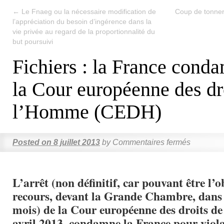
←
Le Fnaeg ou la nécessaire modification de
Coup de tonner
l’appréciation du besoin d’ingérence dans la
vie privée au regard de la proportionnalité du
but poursuivi
Fichiers : la France cond
la Cour européenne des dr
l’Homme (CEDH)
Posted on
8 juillet 2013
by
Commentaires fermés
L’arrêt (non définitif, car pouvant être l’o
recours, devant la Grande Chambre, dans u
mois) de la Cour européenne des droits d
avril 2013, condamne la France pour violat