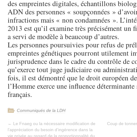
des empreintes digitales, échantillons biolog
ADN des personnes « soupçonnées » d’avoi
infractions mais « non condamnées ». L’intér
2013 est qu’il examine très précisément un fi
a servi de modèle à beaucoup d’autres.
Les personnes poursuivies pour refus de pré
empreintes génétiques pourront utilement in
jurisprudence dans le cadre du contrôle de c
qu’exerce tout juge judiciaire ou administrat
fois, il est démontré que le droit européen de
l’Homme exerce une influence déterminante s
français.
Communiqués de la LDH
←
Le Fnaeg ou la nécessaire modification de
Coup de tonner
l’appréciation du besoin d’ingérence dans la
vie privée au regard de la proportionnalité du