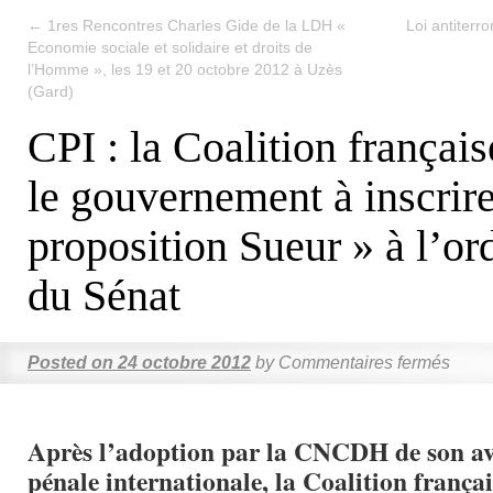
←
1res Rencontres Charles Gide de la LDH «
Loi antiterro
Economie sociale et solidaire et droits de
l’Homme », les 19 et 20 octobre 2012 à Uzès
(Gard)
CPI : la Coalition français
le gouvernement à inscrire
proposition Sueur » à l’or
du Sénat
Posted on
24 octobre 2012
by
Commentaires fermés
Après l’adoption par la CNCDH de son av
pénale internationale, la Coalition frança