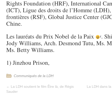
Rights Foundation (HRF), International Cam
(ICT), Ligue des droits de l’Homme (LDH), 
frontières (RSF), Global Justice Center (GJC
Chine.
Les lauréats du Prix Nobel de la Paix
. Sh
r
Jody Williams, Arch. Desmond Tutu, Ms. M
Ms. Betty Williams.
1) Jinzhou Prison,
Communiqués de la LDH
←
La LDH soutient le film Être là, de Régis
La LDH dans la 
Sauder