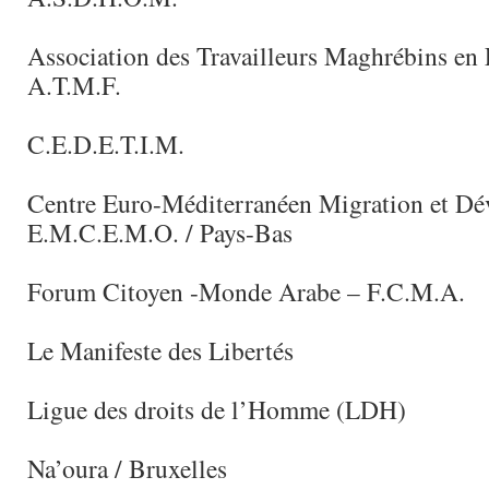
Association des Travailleurs Maghrébins en 
A.T.M.F.
C.E.D.E.T.I.M.
Centre Euro-Méditerranéen Migration et D
E.M.C.E.M.O. / Pays-Bas
Forum Citoyen -Monde Arabe – F.C.M.A.
Le Manifeste des Libertés
Ligue des droits de l’Homme (LDH)
Na’oura / Bruxelles