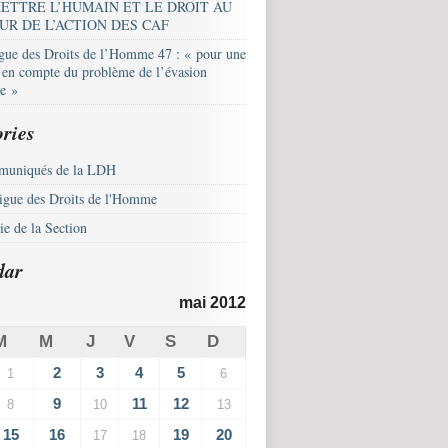
ETTRE L’HUMAIN ET LE DROIT AU
UR DE L’ACTION DES CAF
igue des Droits de l’Homme 47 : « pour une
e en compte du problème de l’évasion
le »
ries
uniqués de la LDH
igue des Droits de l'Homme
e de la Section
dar
mai 2012
M
M
J
V
S
D
2
3
4
5
1
6
9
11
12
8
10
13
15
16
19
20
17
18