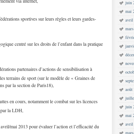
ellement via internet,
juin
mai 
dérations sportives sur leurs règles et leurs gardes-
avril
mars
févr
ogique centré sur les droits de l’enfant dans la pratique
janv
déce
nove
rations partenaires d’actions de sensibilisation à
octo
les terrains de sport (sur le modèle de « Graines de
sept
ns par la section de Paris18),
août
juill
uttes en cours, notamment le combat sur les licences
juin
s par la LDH,
mai 
avril
avril/mai 2013 pour évaluer l’action et l’efficacité du
mars