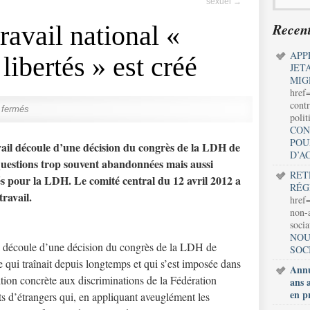
sexuel
→
Recent
ravail national «
APP
 libertés » est créé
JET
MIG
href
contr
 fermés
polit
CON
POU
vail découle d’une décision du congrès de la LDH de
D’A
uestions trop souvent abandonnées mais aussi
RET
s pour la LDH. Le comité central du 12 avril 2012 a
RÉG
travail.
href=
non-a
soci
NOU
il découle d’une décision du congrès de la LDH de
SOC
e qui traînait depuis longtemps et qui s’est imposée dans
Annu
ition concrète aux discriminations de la Fédération
ans 
en p
ts d’étrangers qui, en appliquant aveuglément les