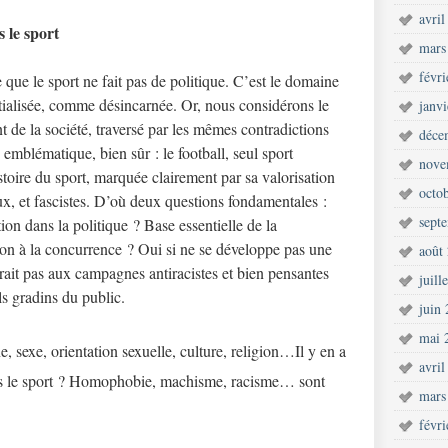
avril
s le sport
mars
févr
que le sport ne fait pas de politique. C’est le domaine
ntialisée, comme désincarnée. Or, nous considérons le
janv
de la société, traversé par les mêmes contradictions
déce
emblématique, bien sûr : le football, seul sport
nove
stoire du sport, marquée clairement par sa valorisation
octo
aux, et fascistes. D’où deux questions fondamentales :
sept
ion dans la politique ? Base essentielle de la
tion à la concurrence ? Oui si ne se développe pas une
août
erait pas aux campagnes antiracistes et bien pensantes
juill
s gradins du public.
juin
mai 
, sexe, orientation sexuelle, culture, religion…Il y en a
avril
ans le sport ? Homophobie, machisme, racisme… sont
mars
févr