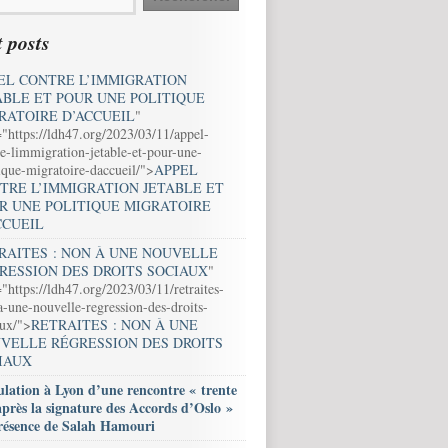
 posts
EL CONTRE L’IMMIGRATION
ABLE ET POUR UNE POLITIQUE
RATOIRE D’ACCUEIL
"
="https://ldh47.org/2023/03/11/appel-
e-limmigration-jetable-et-pour-une-
ique-migratoire-daccueil/">
APPEL
TRE L’IMMIGRATION JETABLE ET
R UNE POLITIQUE MIGRATOIRE
CCUEIL
RAITES : NON À UNE NOUVELLE
RESSION DES DROITS SOCIAUX
"
"https://ldh47.org/2023/03/11/retraites-
-une-nouvelle-regression-des-droits-
aux/">
RETRAITES : NON À UNE
VELLE RÉGRESSION DES DROITS
IAUX
lation à Lyon d’une rencontre « trente
après la signature des Accords d’Oslo »
résence de Salah Hamouri