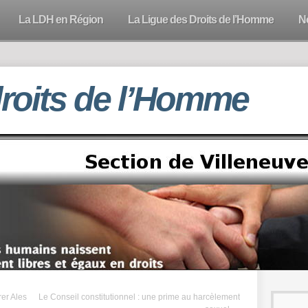
La LDH en Région
La Ligue des Droits de l’Homme
N
droits de l’Homme
rer Ales
Le Conseil constitutionnel : une prime au harcèlement