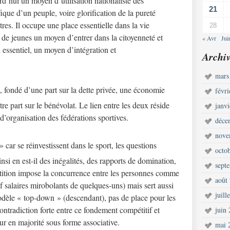
rd’hui un moyen d’utilisation nationaliste des
21
ique d’un peuple, voire glorification de la pureté
tres. Il occupe une place essentielle dans la vie
28
 de jeunes un moyen d’entrer dans la citoyenneté et
« Avr
Jui
l essentiel, un moyen d’intégration et
Archiv
mars
fondé d’une part sur la dette privée, une économie
févr
re part sur le bénévolat. Le lien entre les deux réside
janv
d’organisation des fédérations sportives.
déce
nove
» car se réinvestissent dans le sport, les questions
octo
si en est-il des inégalités, des rapports de domination,
sept
tition impose la concurrence entre les personnes comme
août
f salaires mirobolants de quelques-uns) mais sert aussi
juill
odèle « top-down » (descendant), pas de place pour les
contradiction forte entre ce fondement compétitif et
juin
eur en majorité sous forme associative.
mai 