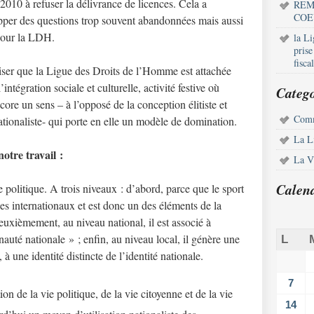
010 à refuser la délivrance de licences. Cela a
REM
COE
pper des questions trop souvent abandonnées mais aussi
pour la LDH.
la L
pris
fisca
ciser que la Ligue des Droits de l’Homme est attachée
intégration sociale et culturelle, activité festive où
Catego
core un sens – à l’opposé de la conception élitiste et
Comm
tionaliste- qui porte en elle un modèle de domination.
La L
otre travail :
La Vi
Calen
e politique. A trois niveaux : d’abord, parce que le sport
ces internationaux et est donc un des éléments de la
euxièmement, au niveau national, il est associé à
auté nationale » ; enfin, au niveau local, il génère une
L
 à une identité distincte de l’identité nationale.
7
n de la vie politique, de la vie citoyenne et de la vie
14