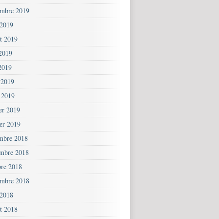
embre 2019
 2019
et 2019
 2019
2019
 2019
 2019
ier 2019
ier 2019
mbre 2018
mbre 2018
bre 2018
embre 2018
 2018
et 2018