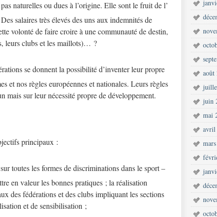
janv
as naturelles ou dues à l’origine. Elle sont le fruit de l’
déce
 Des salaires très élevés des uns aux indemnités de
 cette volonté de faire croire à une communauté de destin,
nove
, leurs clubs et les maillots)… ?
octo
sept
rations se donnent la possibilité d’inventer leur propre
août
mes et nos règles européennes et nationales. Leurs règles
juill
un mais sur leur nécessité propre de développement.
juin
mai 
avril
ectifs principaux :
mars
févr
e sur toutes les formes de discriminations dans le sport –
janv
tre en valeur les bonnes pratiques ; la réalisation
déce
x des fédérations et des clubs impliquant les sections
nove
isation et de sensibilisation ;
octo