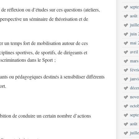
sept
de réflexion ou d’études sur ces questions (ateliers,
août
rspective un séminaire de théorisation et de
juill
juin
r un temps fort de mobilisation autour de ces
mai 
avril
iplines sportives, de sportifs, de dirigeants et
discriminations dans le Sport ;
mars
févr
nts ou pédagogiques destinés à sensibiliser différents
janv
ort.
déce
nove
octo
sept
ition de conduire un certain nombre d’actions
août
juill