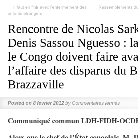
←
Il faut en finir avec l’enfermement des
Rassemblements du C
enfants étrangers !
Rencontre de Nicolas Sar
Denis Sassou Nguesso : la
le Congo doivent faire av
l’affaire des disparus du 
Brazzaville
Posted on
8 février 2012
by
Commentaires fermés
Communiqué commun LDH-FIDH-OCD
Alors que le chef de l’État congolais, M. 