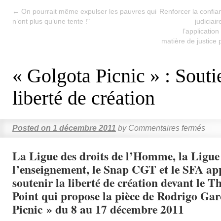
←
On pourrait même expulser les pauvres qui
Renforcer la confia
n’ont plus qu’une tente !"
judiciai
l’application
matière de justice
« Golgota Picnic » : Souti
liberté de création
Posted on
1 décembre 2011
by
Commentaires fermés
La Ligue des droits de l’Homme, la Ligue
l’enseignement, le Snap CGT et le SFA app
soutenir la liberté de création devant le 
Point qui propose la pièce de Rodrigo Gar
Picnic » du 8 au 17 décembre 2011