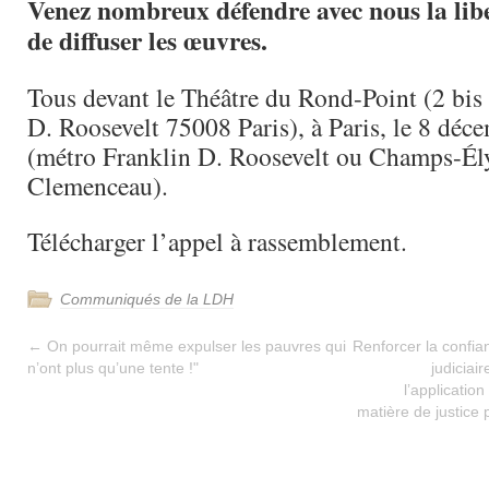
Venez nombreux défendre avec nous la libe
de diffuser les œuvres.
Tous devant le Théâtre du Rond-Point (2 bis
D. Roosevelt 75008 Paris), à Paris, le 8 dé
(métro Franklin D. Roosevelt ou Champs-Él
Clemenceau).
Télécharger l’appel à rassemblement.
Communiqués de la LDH
←
On pourrait même expulser les pauvres qui
Renforcer la confia
n’ont plus qu’une tente !"
judiciai
l’application
matière de justice