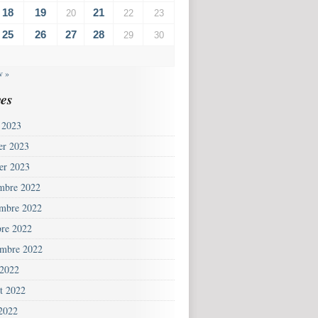
18
19
21
20
22
23
25
26
27
28
29
30
v »
es
 2023
ier 2023
ier 2023
mbre 2022
mbre 2022
bre 2022
embre 2022
 2022
et 2022
 2022