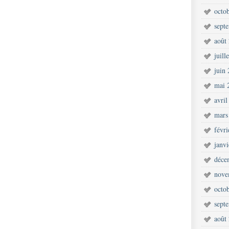
octo
sept
août
juill
juin
mai 
avril
mars
févr
janv
déce
nove
octo
sept
août