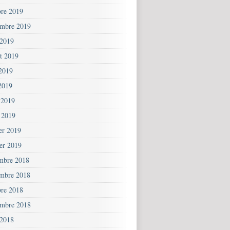
bre 2019
embre 2019
 2019
et 2019
 2019
2019
 2019
 2019
ier 2019
ier 2019
mbre 2018
mbre 2018
bre 2018
embre 2018
 2018