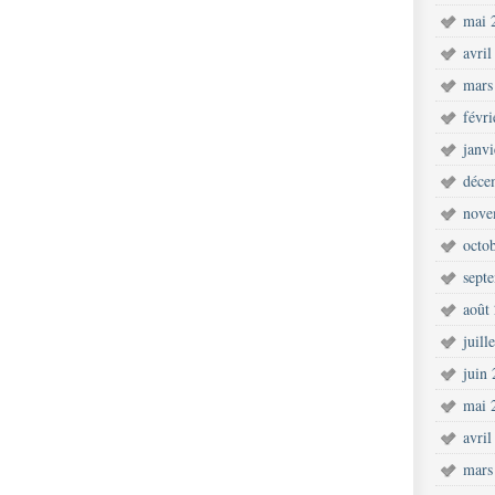
mai 
avril
mars
févr
janv
déce
nove
octo
sept
août
juill
juin
mai 
avril
mars