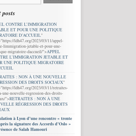
 posts
EL CONTRE L’IMMIGRATION
ABLE ET POUR UNE POLITIQUE
RATOIRE D’ACCUEIL
"
="https://ldh47.org/2023/03/11/appel-
e-limmigration-jetable-et-pour-une-
ique-migratoire-daccueil/">
APPEL
TRE L’IMMIGRATION JETABLE ET
R UNE POLITIQUE MIGRATOIRE
CCUEIL
RAITES : NON À UNE NOUVELLE
RESSION DES DROITS SOCIAUX
"
"https://ldh47.org/2023/03/11/retraites-
-une-nouvelle-regression-des-droits-
aux/">
RETRAITES : NON À UNE
VELLE RÉGRESSION DES DROITS
IAUX
lation à Lyon d’une rencontre « trente
après la signature des Accords d’Oslo »
résence de Salah Hamouri