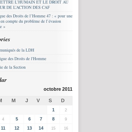
ETTRE L’HUMAIN ET LE DROIT AU
UR DE L’ACTION DES CAF
igue des Droits de l’Homme 47 : « pour une
e en compte du problème de l’évasion
le »
ries
uniqués de la LDH
igue des Droits de l'Homme
e de la Section
dar
octobre 2011
M
M
J
V
S
D
1
2
5
6
7
8
4
9
11
12
13
14
15
16