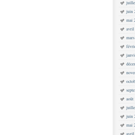
juill
juin
mai 
avril
mars
févr
janv
déce
nove
octo
sept
août
juill
juin
mai 
avril