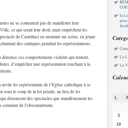
REM
COE
la L
pris
istes ne se contentent pas de manifester leur
fisca
Ville, ce qui serait leur droit, mais empêchent les
 spectacle de Castelluci en montant sur scène, en jetant
Catego
 chantant des cantiques pendant les représentations.
Comm
on dénonce ces comportements violents qui tentent,
La L
istes, d’empêcher une représentation touchant à la
La Vi
troits.
Calen
 invite les représentants de l’Eglise catholique à se
 sous le coup de la loi pénale, au lieu de les
L
s qui dénoncent des spectacles que manifestement les
ieu commun de l’obscurantisme.
3
10