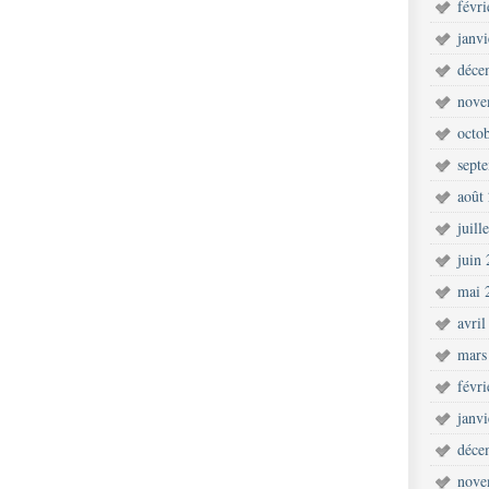
févr
janv
déce
nove
octo
sept
août
juill
juin
mai 
avril
mars
févr
janv
déce
nove