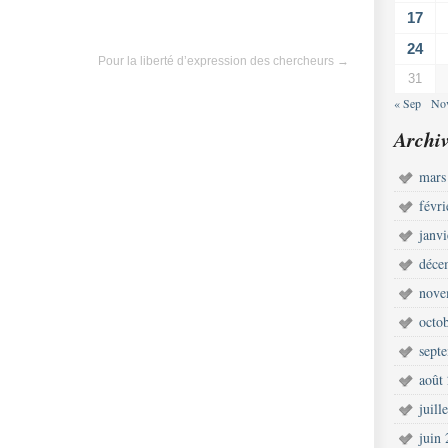
17
24
Pour la liberté d’expression des chercheurs
→
31
« Sep
No
Archiv
mars
févr
janv
déce
nove
octo
sept
août
juill
juin