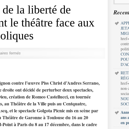
de la liberté de
Recent
nt le théâtre face aux
APP
JET
holiques
MIG
href
contr
polit
ires fermés
CON
POU
D’A
RET
RÉG
ignon contre l’œuvre Piss Christ d’Andres Serrano,
href=
non-a
e droite ont décidé de perturber deux spectacles,
soci
 Dieu, création de Romeo Castellucci, en tournée
NOU
s, au Théâtre de la Ville puis au Centquatre,
SOC
scq, et le spectacle Golgota Picnic mis en scène par
Annu
du Théâtre de Garonne à Toulouse du 16 au 20
ans 
en p
Point à Paris du 8 au 17 décembre, dans le cadre