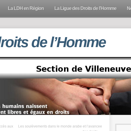
La LDH en Région
La Ligue des Droits de l’Homme
N
droits de l’Homme
accès aux
Les soulèvements dans le monde arabe et l’avancee