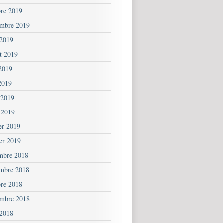
bre 2019
embre 2019
 2019
et 2019
 2019
2019
 2019
 2019
ier 2019
ier 2019
mbre 2018
mbre 2018
bre 2018
embre 2018
 2018