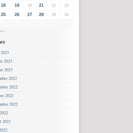
18
19
21
20
22
23
25
26
27
28
29
30
v »
es
 2023
ier 2023
ier 2023
mbre 2022
mbre 2022
bre 2022
embre 2022
 2022
et 2022
 2022