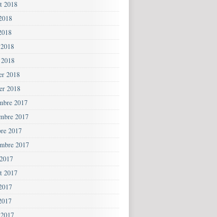
et 2018
 2018
2018
 2018
 2018
ier 2018
ier 2018
mbre 2017
mbre 2017
bre 2017
embre 2017
 2017
et 2017
 2017
2017
 2017