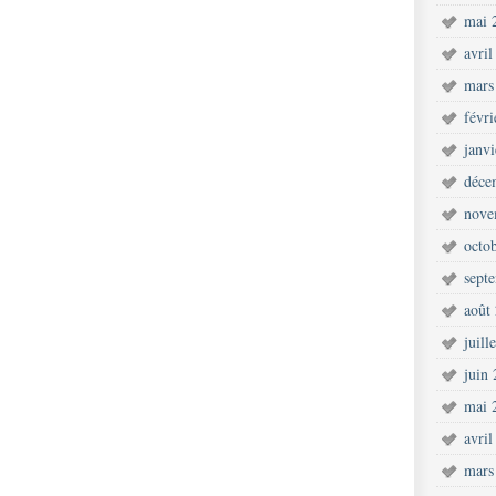
mai 
avril
mars
févr
janv
déce
nove
octo
sept
août
juill
juin
mai 
avril
mars