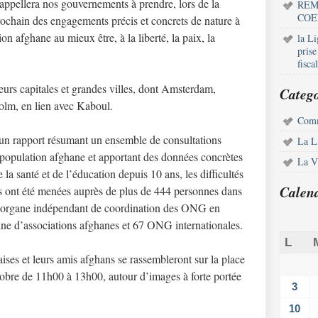
ppellera nos gouvernements à prendre, lors de la
REM
COE
chain des engagements précis et concrets de nature à
on afghane au mieux être, à la liberté, la paix, la
la L
pris
fisca
ieurs capitales et grandes villes, dont Amsterdam,
Catego
holm, en lien avec Kaboul.
Comm
un rapport résumant un ensemble de consultations
La L
 population afghane et apportant des données concrètes
La Vi
la santé et de l’éducation depuis 10 ans, les difficultés
Calen
ns ont été menées auprès de plus de 444 personnes dans
l organe indépendant de coordination des ONG en
ne d’associations afghanes et 67 ONG internationales.
L
ses et leurs amis afghans se rassembleront sur la place
tobre de 11h00 à 13h00, autour d’images à forte portée
3
10