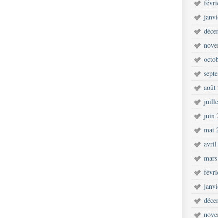
févr
janv
déce
nove
octo
sept
août
juill
juin
mai 
avril
mars
févr
janv
déce
nove