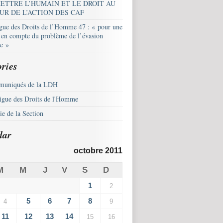
ETTRE L’HUMAIN ET LE DROIT AU
UR DE L’ACTION DES CAF
igue des Droits de l’Homme 47 : « pour une
e en compte du problème de l’évasion
le »
ries
uniqués de la LDH
igue des Droits de l'Homme
e de la Section
dar
octobre 2011
M
M
J
V
S
D
1
2
5
6
7
8
4
9
11
12
13
14
15
16