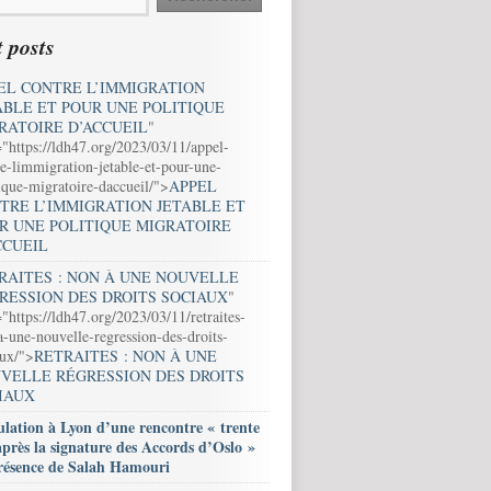
 posts
EL CONTRE L’IMMIGRATION
ABLE ET POUR UNE POLITIQUE
RATOIRE D’ACCUEIL
"
="https://ldh47.org/2023/03/11/appel-
e-limmigration-jetable-et-pour-une-
ique-migratoire-daccueil/">
APPEL
TRE L’IMMIGRATION JETABLE ET
R UNE POLITIQUE MIGRATOIRE
CCUEIL
RAITES : NON À UNE NOUVELLE
RESSION DES DROITS SOCIAUX
"
"https://ldh47.org/2023/03/11/retraites-
-une-nouvelle-regression-des-droits-
aux/">
RETRAITES : NON À UNE
VELLE RÉGRESSION DES DROITS
IAUX
lation à Lyon d’une rencontre « trente
après la signature des Accords d’Oslo »
résence de Salah Hamouri