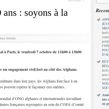
des droits
→
Recent
 ans : soyons à la
APP
JET
MIG
href
contr
res fermés
polit
CON
POU
l à Paris, le vendredi 7 octobre de 11h00 à 13h00
D’A
RET
RÉG
r un engagement civil fort au côté des Afghans.
href=
non-a
soci
 militaire dans leur pays, les Afghans font face à un
NOU
sans pouvoir espérer le façonner eux-mêmes.
SOC
Annu
ondial d’ONG afghanes et internationales travaillant
ans 
en p
taires françaises regroupées au sein du COFA (Comité