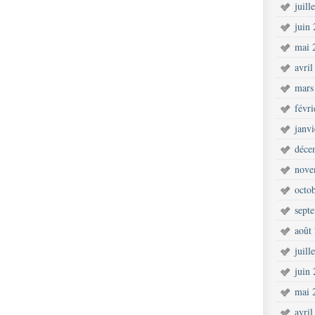
juill
juin
mai 
avril
mars
févr
janv
déce
nove
octo
sept
août
juill
juin
mai 
avril