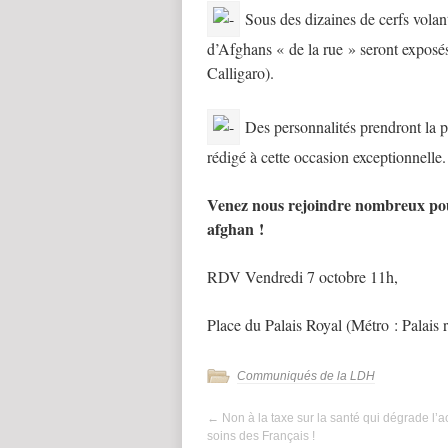
Sous des dizaines de cerfs volant
d’Afghans « de la rue » seront exposés
Calligaro).
Des personnalités prendront la p
rédigé à cette occasion exceptionnelle
Venez nous rejoindre nombreux pour
afghan !
RDV Vendredi 7 octobre 11h,
Place du Palais Royal (Métro : Palais r
Communiqués de la LDH
←
Non à la taxe sur la santé qui dégrade l’
soins des Français !