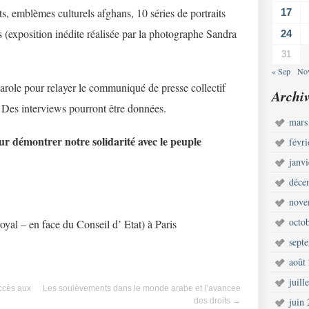
s, emblèmes culturels afghans, 10 séries de portraits
17
 (exposition inédite réalisée par la photographe Sandra
24
31
« Sep
No
arole pour relayer le communiqué de presse collectif
Archiv
. Des interviews pourront être données.
mars
 démontrer notre solidarité avec le peuple
févr
janv
déce
nove
octo
oyal – en face du Conseil d’ Etat) à Paris
sept
août
juill
accès aux
Les soulèvements dans le monde arabe et l’avancee
juin
des droits
→