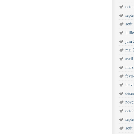
octo
sept
août
juill
juin
mai 
avril
mars
févr
janv
déce
nove
octo
sept
août