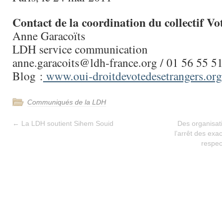
Contact de la coordination du collectif Vo
Anne Garacoïts
LDH service communication
anne.garacoits@ldh-france.org / 01 56 55 5
Blog :
www.oui-droitdevotedesetrangers.org
Communiqués de la LDH
←
La LDH soutient Sihem Souid
Des organisati
l’arrêt des exac
respec