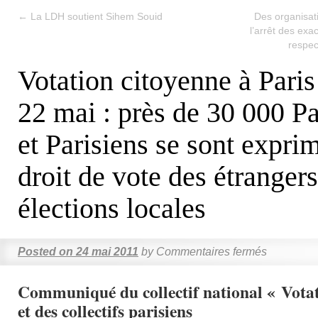
←
La LDH soutient Sihem Souid
Des organisati
l’arrêt des exac
respec
Votation citoyenne à Paris
22 mai : près de 30 000 Pa
et Parisiens se sont exprim
droit de vote des étranger
élections locales
Posted on
24 mai 2011
by
Commentaires fermés
Communiqué du collectif national « Votat
et des collectifs parisiens