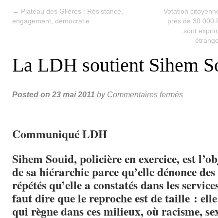
←
Plateau des Glières : Résistance,
Votation citoyenn
engagement, démocratie
près de 30 000 P
sont exprim
étrange
La LDH soutient Sihem S
Posted on
23 mai 2011
by
Commentaires fermés
Communiqué LDH
Sihem Souid, policière en exercice, est l’ob
de sa hiérarchie parce qu’elle dénonce des 
répétés qu’elle a constatés dans les services
faut dire que le reproche est de taille : ell
qui règne dans ces milieux, où racisme, se