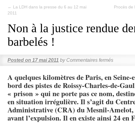
←
La LDH dans la presse du 6 au 12 mai
Procès de 
2011
Non à la justice rendue der
barbelés !
Posted on
17 mai 2011
by
Commentaires fermés
A quelques kilomètres de Paris, en Seine-
bord des pistes de Roissy-Charles-de-Gaull
« prison » qui ne porte pas ce nom, destin
en situation irrégulière. Il s’agit du Cent
Administrative (CRA) du Mesnil-Amelot, 
avant l’expulsion. Il en existe ainsi 24 en 